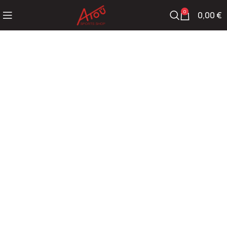
0
0,00
€