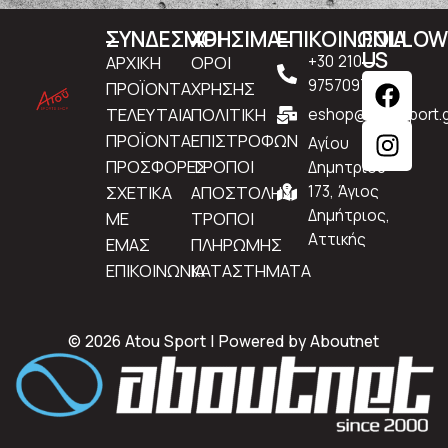
ΣΥΝΔΕΣΜΟΙ
ΧΡΗΣΙΜΑ
ΕΠΙΚΟΙΝΩΝΙΑ
FOLLO
US
ΑΡΧΙΚΗ
ΟΡΟΙ
+30 210
9757097
ΠΡΟΪΟΝΤΑ
ΧΡΗΣΗΣ
ΤΕΛΕΥΤΑΙΑ
ΠΟΛΙΤΙΚΗ
eshop@atousport.g
ΠΡΟΪΟΝΤΑ
ΕΠΙΣΤΡΟΦΩΝ
Αγίου
ΠΡΟΣΦΟΡΕΣ
ΤΡΟΠΟΙ
Δημητρίου
ΣΧΕΤΙΚΑ
ΑΠΟΣΤΟΛΗΣ
173, Άγιος
Δημήτριος,
ΜΕ
ΤΡΟΠΟΙ
Αττικής
ΕΜΑΣ
ΠΛΗΡΩΜΗΣ
ΕΠΙΚΟΙΝΩΝΙΑ
ΚΑΤΑΣΤΗΜΑΤΑ
© 2026 Atou Sport | Powered by
Aboutnet