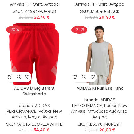
Arrivals
,
T - Shirt
,
Άντρας
Arrivals
,
T - Shirt
,
Άντρας
SKU: JZ4993-PURRUB
SKU: JZ5040-BLACK
22,40
€
26,40
€
28,00
€
33,00
€
-20%
-20%
ADIDAS M Big Bars 8.
ADIDAS M Run Ess Tank
Swimshorts
brands
,
ADIDAS
brands
,
ADIDAS
PERFORMANCE
,
Ρούχα
,
New
PERFORMANCE
,
Ρούχα
,
New
Arrivals
,
Μπλούζες Αμάνικες
,
Arrivals
,
Μαγιό
,
Άντρας
Άντρας
SKU: KA1916-LUCRED/WHITE
SKU: KB5970-MGREYH
34,40
€
20,00
€
43,00
€
25,00
€