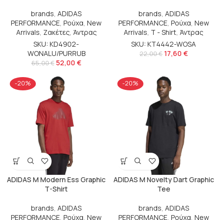
brands
,
ADIDAS
brands
,
ADIDAS
PERFORMANCE
,
Ρούχα
,
New
PERFORMANCE
,
Ρούχα
,
New
Arrivals
,
Ζακέτες
,
Άντρας
Arrivals
,
T - Shirt
,
Άντρας
SKU: KD4902-
SKU: KT4442-WOSA
WONALU/PURRUB
17,60
€
22,00
€
52,00
€
65,00
€
-20%
-20%
ADIDAS M Modern Ess Graphic
ADIDAS M Novelty Dart Graphic
T-Shirt
Tee
brands
,
ADIDAS
brands
,
ADIDAS
PERFORMANCE
,
Ρούχα
,
New
PERFORMANCE
,
Ρούχα
,
New