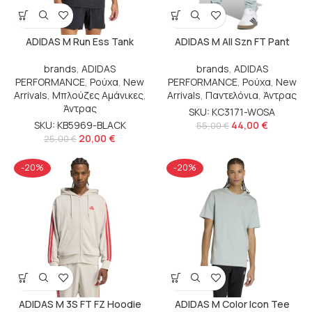
ADIDAS M Run Ess Tank
ADIDAS M All Szn FT Pant
brands
,
ADIDAS
brands
,
ADIDAS
PERFORMANCE
,
Ρούχα
,
New
PERFORMANCE
,
Ρούχα
,
New
Arrivals
,
Μπλούζες Αμάνικες
,
Arrivals
,
Παντελόνια
,
Άντρας
Άντρας
SKU: KC3171-WOSA
SKU: KB5969-BLACK
44,00
€
55,00
€
20,00
€
25,00
€
-20%
-20%
ADIDAS M 3S FT FZ Hoodie
ADIDAS M Color Icon Tee