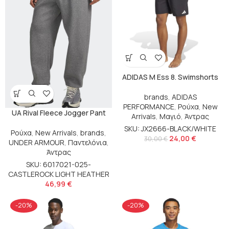
ADIDAS M Ess 8. Swimshorts
brands
,
ADIDAS
PERFORMANCE
,
Ρούχα
,
New
UA Rival Fleece Jogger Pant
Arrivals
,
Μαγιό
,
Άντρας
SKU: JX2666-BLACK/WHITE
Ρούχα
,
New Arrivals
,
brands
,
24,00
€
30,00
€
UNDER ARMOUR
,
Παντελόνια
,
Άντρας
SKU: 6017021-025-
CASTLEROCK LIGHT HEATHER
46,99
€
-20%
-20%