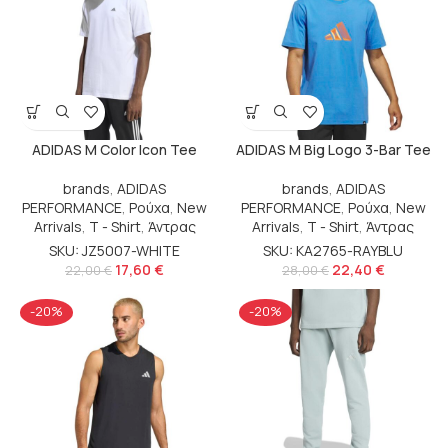
ADIDAS M Color Icon Tee
ADIDAS M Big Logo 3-Bar Tee
brands
,
ADIDAS
brands
,
ADIDAS
PERFORMANCE
,
Ρούχα
,
New
PERFORMANCE
,
Ρούχα
,
New
Arrivals
,
T - Shirt
,
Άντρας
Arrivals
,
T - Shirt
,
Άντρας
SKU: JZ5007-WHITE
SKU: KA2765-RAYBLU
17,60
€
22,40
€
22,00
€
28,00
€
-20%
-20%