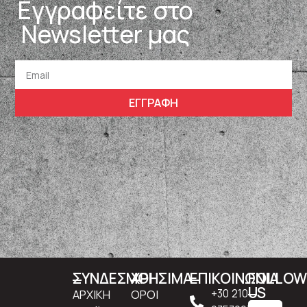
Εγγραφείτε στο
Newsletter μας
ΕΓΓΡΑΦΗ
ΣΥΝΔΕΣΜΟΙ
ΧΡΗΣΙΜΑ
ΕΠΙΚΟΙΝΩΝΙΑ
FOLLO
US
ΑΡΧΙΚΗ
ΟΡΟΙ
+30 210