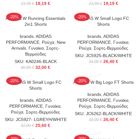
19,19
€
19,19
€
23,99
€
23,99
€
-20%
-20%
ADIDAS W Running Essentials
ADIDAS W Small Logo FC
2in1 Shorts
Shorts
brands
,
ADIDAS
brands
,
ADIDAS
PERFORMANCE
,
Ρούχα
,
New
PERFORMANCE
,
Γυναίκα
,
Arrivals
,
Γυναίκα
,
Σορτς-
Ρούχα
,
Σορτς-Βερμούδες
Βερμούδες
SKU: JC5925-BLACK/WHITE
SKU: KA0246-BLACK
26,40
€
33,00
€
32,00
€
40,00
€
-20%
-20%
ADIDAS W Small Logo FC
ADIDAS W Big Logo FT Shorts
Shorts
brands
,
ADIDAS
brands
,
ADIDAS
PERFORMANCE
,
Γυναίκα
,
PERFORMANCE
,
Γυναίκα
,
Ρούχα
,
Σορτς-Βερμούδες
Ρούχα
,
Σορτς-Βερμούδες
SKU: JC6262-BLACK/WHITE
SKU: JC5927- LGREYH/WHITE
26,40
€
33,00
€
25,60
€
32,00
€
-20%
-20%