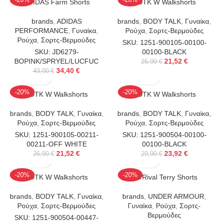
ADIDAS Farm Shorts
BDTK W Walkshorts
brands
,
ADIDAS
brands
,
BODY TALK
,
Γυναίκα
,
PERFORMANCE
,
Γυναίκα
,
Ρούχα
,
Σορτς-Βερμούδες
Ρούχα
,
Σορτς-Βερμούδες
SKU: 1251-900105-00100-
SKU: JD6279-
00100-BLACK
BOPINK/SPRYEL/LUCFUC
21,52
€
26,90
€
34,40
€
43,00
€
-20%
-20%
BDTK W Walkshorts
BDTK W Walkshorts
brands
,
BODY TALK
,
Γυναίκα
,
brands
,
BODY TALK
,
Γυναίκα
,
Ρούχα
,
Σορτς-Βερμούδες
Ρούχα
,
Σορτς-Βερμούδες
SKU: 1251-900105-00211-
SKU: 1251-900504-00100-
00211-OFF WHITE
00100-BLACK
21,52
€
23,92
€
26,90
€
29,90
€
-20%
-20%
BDTK W Walkshorts
UA Rival Terry Shorts
brands
,
BODY TALK
,
Γυναίκα
,
brands
,
UNDER ARMOUR
,
Ρούχα
,
Σορτς-Βερμούδες
Γυναίκα
,
Ρούχα
,
Σορτς-
Βερμούδες
SKU: 1251-900504-00447-