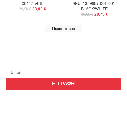
00447-VEIL
SKU: 1389657-001-001-
23,92
€
BLACK/WHITE
29,90
€
28,79
€
35,99
€
Περισσότερα
Εγγραφείτε στο
Newsletter μας
ΕΓΓΡΑΦΗ