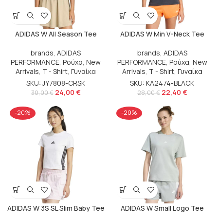
ADIDAS W All Season Tee
ADIDAS W Min V-Neck Tee
brands
,
ADIDAS
brands
,
ADIDAS
PERFORMANCE
,
Ρούχα
,
New
PERFORMANCE
,
Ρούχα
,
New
Arrivals
,
T - Shirt
,
Γυναίκα
Arrivals
,
T - Shirt
,
Γυναίκα
SKU: JY7808-CRSK
SKU: KA2474-BLACK
24,00
€
22,40
€
30,00
€
28,00
€
-20%
-20%
ADIDAS W 3S SL Slim Baby Tee
ADIDAS W Small Logo Tee