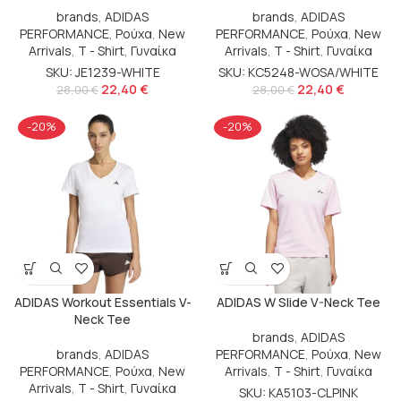
brands
,
ADIDAS
brands
,
ADIDAS
PERFORMANCE
,
Ρούχα
,
New
PERFORMANCE
,
Ρούχα
,
New
Arrivals
,
T - Shirt
,
Γυναίκα
Arrivals
,
T - Shirt
,
Γυναίκα
SKU: JE1239-WHITE
SKU: KC5248-WOSA/WHITE
22,40
€
22,40
€
28,00
€
28,00
€
-20%
-20%
ADIDAS Workout Essentials V-
ADIDAS W Slide V-Neck Tee
Neck Tee
brands
,
ADIDAS
brands
,
ADIDAS
PERFORMANCE
,
Ρούχα
,
New
PERFORMANCE
,
Ρούχα
,
New
Arrivals
,
T - Shirt
,
Γυναίκα
Arrivals
,
T - Shirt
,
Γυναίκα
SKU: KA5103-CLPINK