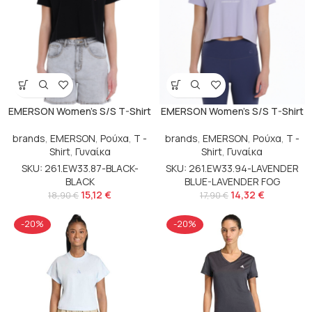
EMERSON Women’s S/S T-Shirt
EMERSON Women’s S/S T-Shirt
brands
,
EMERSON
,
Ρούχα
,
T -
brands
,
EMERSON
,
Ρούχα
,
T -
Shirt
,
Γυναίκα
Shirt
,
Γυναίκα
SKU: 261.EW33.87-BLACK-
SKU: 261.EW33.94-LAVENDER
BLACK
BLUE-LAVENDER FOG
15,12
€
14,32
€
18,90
€
17,90
€
-20%
-20%