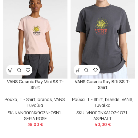
VANS Cosmic Ray Mini SS T-
VANS Cosmic Ray Bffi SS T-
Shirt
Shirt
Ρούχα
,
T - Shirt
,
brands
,
VANS
,
Ρούχα
,
T - Shirt
,
brands
,
VANS
,
Γυναίκα
Γυναίκα
SKU: VN000NX9O3N-O3N1-
SKU: VN000NXA1O7-1O71-
SEPIA ROSE
ASPHALT
38,00
€
40,00
€