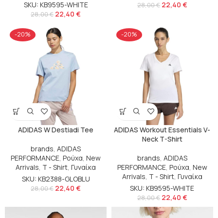
SKU: KB9595-WHITE
22,40
€
28,00
€
22,40
€
28,00
€
-20%
-20%
ADIDAS W Destiadi Tee
ADIDAS Workout Essentials V-
Neck T-Shirt
brands
,
ADIDAS
PERFORMANCE
,
Ρούχα
,
New
brands
,
ADIDAS
Arrivals
,
T - Shirt
,
Γυναίκα
PERFORMANCE
,
Ρούχα
,
New
Arrivals
,
T - Shirt
,
Γυναίκα
SKU: KB2388-GLOBLU
22,40
€
SKU: KB9595-WHITE
28,00
€
22,40
€
28,00
€