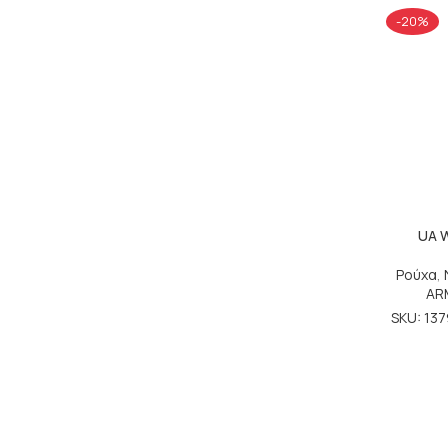
-20%
UA W
Ρούχα
,
AR
SKU: 13