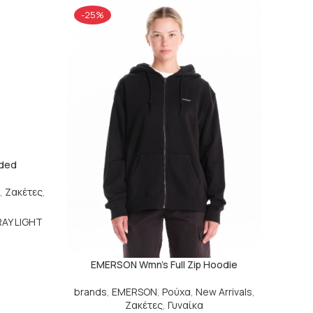
-25%
oded
α
,
Ζακέτες
,
AY LIGHT
EMERSON Wmn’s Full Zip Hoodie
brands
,
EMERSON
,
Ρούχα
,
New Arrivals
,
Ζακέτες
,
Γυναίκα