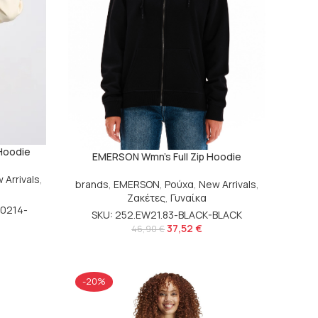
Hoodie
EMERSON Wmn’s Full Zip Hoodie
 Arrivals
,
brands
,
EMERSON
,
Ρούχα
,
New Arrivals
,
Ζακέτες
,
Γυναίκα
00214-
SKU: 252.EW21.83-BLACK-BLACK
37,52
€
46,90
€
-20%