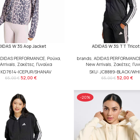
DIDAS W 3S Aop Jacket
ADIDAS W 3S TT Trico
ADIDAS PERFORMANCE
,
Ρούχα
,
brands
,
ADIDAS PERFORMANC
Arrivals
,
Ζακέτες
,
Γυναίκα
New Arrivals
,
Ζακέτες
,
Γυν
: KD7614-ICEPUR/SHANAV
SKU: JC8889-BLACK/WH
52,00
€
52,00
€
65,00
€
65,00
€
-20%