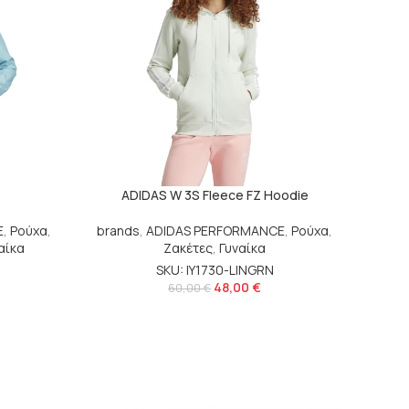
ADIDAS W 3S Fleece FZ Hoodie
E
,
Ρούχα
,
brands
,
ADIDAS PERFORMANCE
,
Ρούχα
,
αίκα
Ζακέτες
,
Γυναίκα
SKU: IY1730-LINGRN
48,00
€
60,00
€