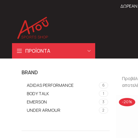
ΔΩΡΕΑΝ 
ΠΡΟΪΟΝΤΑ
BRAND
Προβάλλ
ADIDAS PERFORMANCE
αποτελ
6
BODY TALK
1
EMERSON
3
-20%
UNDER ARMOUR
2