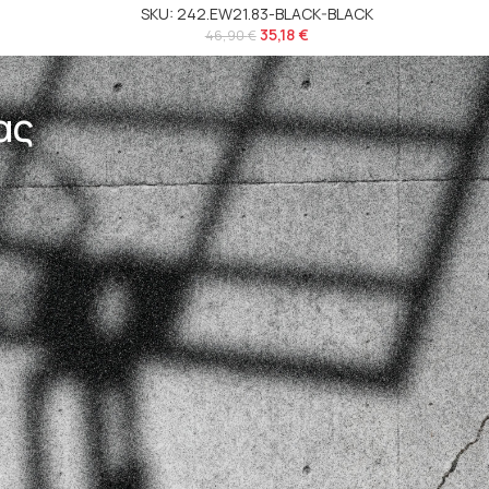
SKU: 242.EW21.83-BLACK-BLACK
35,18
€
46,90
€
ας