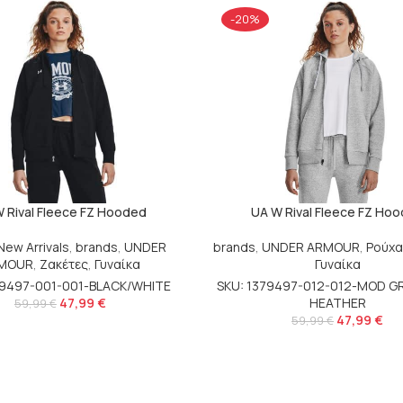
-20%
 Rival Fleece FZ Hooded
UA W Rival Fleece FZ Ho
New Arrivals
,
brands
,
UNDER
brands
,
UNDER ARMOUR
,
Ρούχ
MOUR
,
Ζακέτες
,
Γυναίκα
Γυναίκα
79497-001-001-BLACK/WHITE
SKU: 1379497-012-012-MOD GR
47,99
€
HEATHER
59,99
€
47,99
€
59,99
€