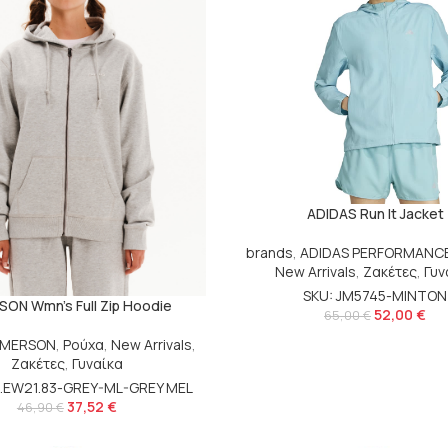
ADIDAS Run It Jacket
brands
,
ADIDAS PERFORMANC
New Arrivals
,
Ζακέτες
,
Γυν
SKU: JM5745-MINTON
ON Wmn’s Full Zip Hoodie
52,00
€
65,00
€
EMERSON
,
Ρούχα
,
New Arrivals
,
Ζακέτες
,
Γυναίκα
2.EW21.83-GREY-ML-GREY MEL
37,52
€
46,90
€