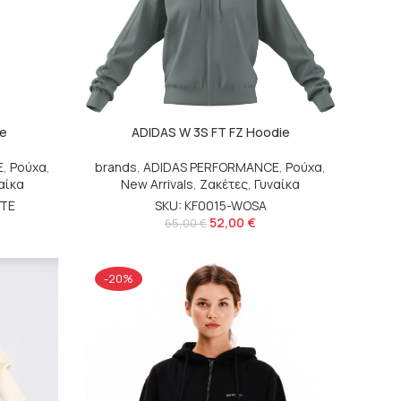
te
ADIDAS W 3S FT FZ Hoodie
E
,
Ρούχα
,
brands
,
ADIDAS PERFORMANCE
,
Ρούχα
,
αίκα
New Arrivals
,
Ζακέτες
,
Γυναίκα
ITE
SKU: KF0015-WOSA
52,00
€
65,00
€
-20%