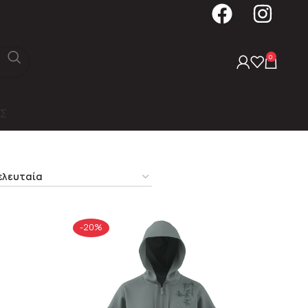
0
Σ
-20%