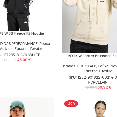
AS W 3S Fleece FZ Hoodie
ADIDAS PERFORMANCE
,
Ρούχα
,
Arrivals
,
Ζακέτες
,
Γυναίκα
U: JE1283-BLACK/WHITE
BDTK W Footer Brushed FZ 
48,00
€
60,00
€
brands
,
BODY TALK
,
Ρούχα
,
New
Ζακέτες
,
Γυναίκα
SKU: 1252-901822-00214-
PORCELAIN
39,92
€
49,90
€
-20%