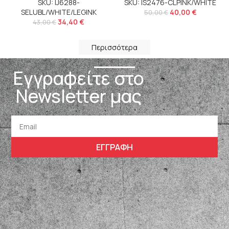
SKU: IJ6288-
SKU: IS2476-CLPINK/WHITE
SELUBL/WHITE/LEGINK
40,00
€
50,00
€
34,40
€
43,00
€
Περισσότερα
Εγγραφείτε στο
Newsletter μας
ΕΓΓΡΑΦΗ