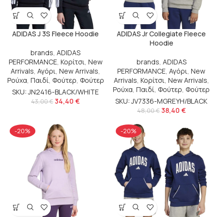
ADIDAS J 3S Fleece Hoodie
ADIDAS Jr Collegiate Fleece
Hoodie
brands
,
ADIDAS
PERFORMANCE
,
Κορίτσι
,
New
brands
,
ADIDAS
Arrivals
,
Αγόρι
,
New Arrivals
,
PERFORMANCE
,
Αγόρι
,
New
Ρούχα
,
Παιδί
,
Φούτερ
,
Φούτερ
Arrivals
,
Κορίτσι
,
New Arrivals
,
Ρούχα
,
Παιδί
,
Φούτερ
,
Φούτερ
SKU: JN2416-BLACK/WHITE
34,40
€
SKU: JV7336-MGREYH/BLACK
43,00
€
38,40
€
48,00
€
-20%
-20%