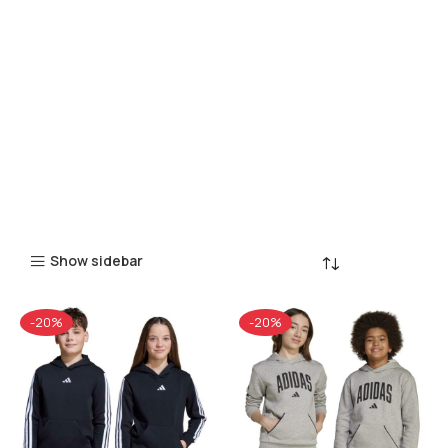
Show sidebar
-20%
-20%