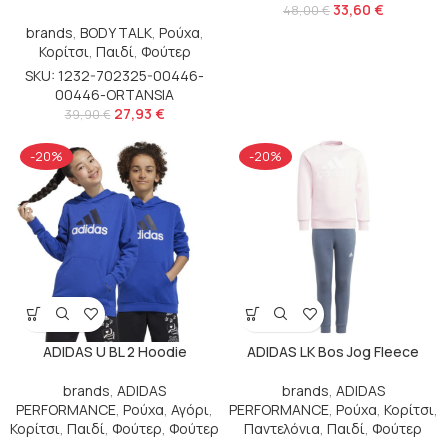
33,60
€
48,00
€
brands
,
BODY TALK
,
Ρούχα
,
Κορίτσι
,
Παιδί
,
Φούτερ
SKU: 1232-702325-00446-
00446-ORTANSIA
27,93
€
39,90
€
-20%
-20%
ADIDAS U BL 2 Hoodie
ADIDAS LK Bos Jog Fleece
brands
,
ADIDAS
brands
,
ADIDAS
PERFORMANCE
,
Ρούχα
,
Αγόρι
,
PERFORMANCE
,
Ρούχα
,
Κορίτσι
,
Κορίτσι
,
Παιδί
,
Φούτερ
,
Φούτερ
Παντελόνια
,
Παιδί
,
Φούτερ