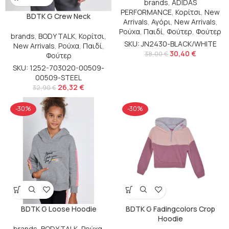
brands
,
ADIDAS
PERFORMANCE
,
Κορίτσι
,
New
BDTK G Crew Neck
Arrivals
,
Αγόρι
,
New Arrivals
,
Ρούχα
,
Παιδί
,
Φούτερ
,
Φούτερ
brands
,
BODY TALK
,
Κορίτσι
,
SKU: JN2430-BLACK/WHITE
New Arrivals
,
Ρούχα
,
Παιδί
,
30,40
€
38,00
€
Φούτερ
SKU: 1252-703020-00509-
00509-STEEL
26,32
€
32,90
€
-30%
-30%
BDTK G Loose Hoodie
BDTK G Fadingcolors Crop
Hoodie
brands
,
BODY TALK
,
Ρούχα
,