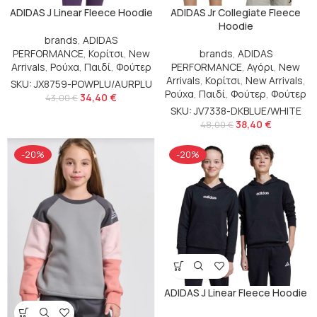
ADIDAS J Linear Fleece Hoodie
ADIDAS Jr Collegiate Fleece
Hoodie
brands
,
ADIDAS
PERFORMANCE
,
Κορίτσι
,
New
brands
,
ADIDAS
Arrivals
,
Ρούχα
,
Παιδί
,
Φούτερ
PERFORMANCE
,
Αγόρι
,
New
Arrivals
,
Κορίτσι
,
New Arrivals
,
SKU: JX8759-POWPLU/AURPLU
Ρούχα
,
Παιδί
,
Φούτερ
,
Φούτερ
34,40
€
43,00
€
SKU: JV7338-DKBLUE/WHITE
38,40
€
48,00
€
-20%
-20%
ADIDAS J Linear Fleece Hoodie