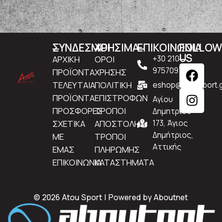
ΣΥΝΔΕΣΜΟΙ
ΧΡΗΣΙΜΑ
ΕΠΙΚΟΙΝΩΝΙΑ
FOLLO
US
ΑΡΧΙΚΗ
ΟΡΟΙ
+30 210
9757097
ΠΡΟΪΟΝΤΑ
ΧΡΗΣΗΣ
ΤΕΛΕΥΤΑΙΑ
ΠΟΛΙΤΙΚΗ
eshop@atousport.g
ΠΡΟΪΟΝΤΑ
ΕΠΙΣΤΡΟΦΩΝ
Αγίου
ΠΡΟΣΦΟΡΕΣ
ΤΡΟΠΟΙ
Δημητρίου
ΣΧΕΤΙΚΑ
ΑΠΟΣΤΟΛΗΣ
173, Άγιος
Δημήτριος,
ΜΕ
ΤΡΟΠΟΙ
Αττικής
ΕΜΑΣ
ΠΛΗΡΩΜΗΣ
ΕΠΙΚΟΙΝΩΝΙΑ
ΚΑΤΑΣΤΗΜΑΤΑ
© 2026 Atou Sport | Powered by
Aboutnet