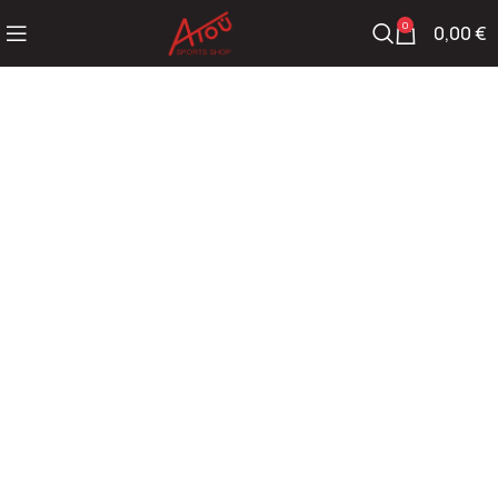
0
0,00
€