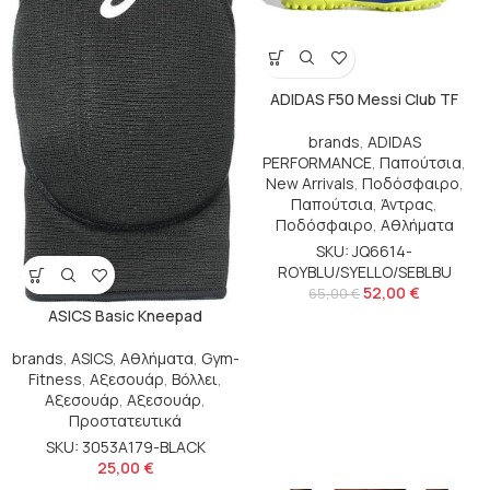
ADIDAS F50 Messi Club TF
brands
,
ADIDAS
PERFORMANCE
,
Παπούτσια
,
New Arrivals
,
Ποδόσφαιρο
,
Παπούτσια
,
Άντρας
,
Ποδόσφαιρο
,
Αθλήματα
SKU: JQ6614-
ROYBLU/SYELLO/SEBLBU
52,00
€
65,00
€
ASICS Basic Kneepad
brands
,
ASICS
,
Αθλήματα
,
Gym-
Fitness
,
Αξεσουάρ
,
Βόλλει
,
Αξεσουάρ
,
Αξεσουάρ
,
Προστατευτικά
SKU: 3053A179-BLACK
25,00
€