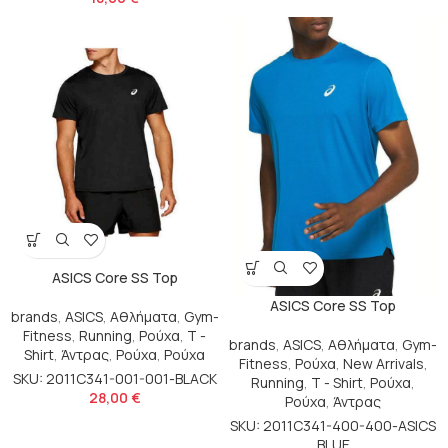
ASICS Core SS Top
ASICS Core SS Top
brands
,
ASICS
,
Αθλήματα
,
Gym-
Fitness
,
Running
,
Ρούχα
,
T -
brands
,
ASICS
,
Αθλήματα
,
Gym-
Shirt
,
Άντρας
,
Ρούχα
,
Ρούχα
Fitness
,
Ρούχα
,
New Arrivals
,
SKU: 2011C341-001-001-BLACK
Running
,
T - Shirt
,
Ρούχα
,
28,00
€
Ρούχα
,
Άντρας
SKU: 2011C341-400-400-ASICS
BLUE