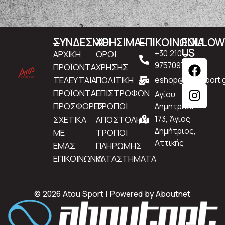
ΣΥΝΔΕΣΜΟΙ
ΧΡΗΣΙΜΑ
ΕΠΙΚΟΙΝΩΝΙΑ
FOLLO
US
ΑΡΧΙΚΗ
ΟΡΟΙ
+30 210
9757097
ΠΡΟΪΟΝΤΑ
ΧΡΗΣΗΣ
ΤΕΛΕΥΤΑΙΑ
ΠΟΛΙΤΙΚΗ
eshop@atousport.g
ΠΡΟΪΟΝΤΑ
ΕΠΙΣΤΡΟΦΩΝ
Αγίου
ΠΡΟΣΦΟΡΕΣ
ΤΡΟΠΟΙ
Δημητρίου
ΣΧΕΤΙΚΑ
ΑΠΟΣΤΟΛΗΣ
173, Άγιος
Δημήτριος,
ΜΕ
ΤΡΟΠΟΙ
Αττικής
ΕΜΑΣ
ΠΛΗΡΩΜΗΣ
ΕΠΙΚΟΙΝΩΝΙΑ
ΚΑΤΑΣΤΗΜΑΤΑ
© 2026 Atou Sport | Powered by
Aboutnet