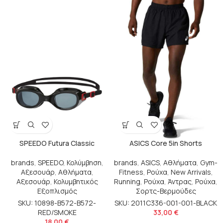
SPEEDO Futura Classic
ASICS Core 5in Shorts
brands
,
SPEEDO
,
Κολύμβηση
,
brands
,
ASICS
,
Αθλήματα
,
Gym-
Αξεσουάρ
,
Αθλήματα
,
Fitness
,
Ρούχα
,
New Arrivals
,
Αξεσουάρ
,
Κολυμβητικός
Running
,
Ρούχα
,
Άντρας
,
Ρούχα
,
Εξοπλισμός
Σορτς-Βερμούδες
SKU: 10898-B572-B572-
SKU: 2011C336-001-001-BLACK
RED/SMOKE
33,00
€
18,00
€