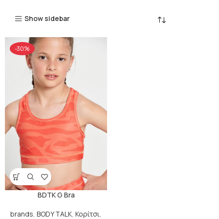
Show sidebar
-30%
BDTK G Bra
brands
,
BODY TALK
,
Κορίτσι
,