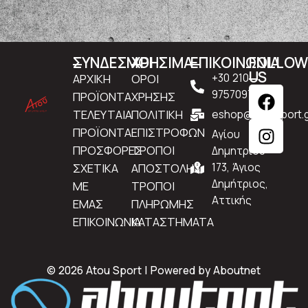
ΣΥΝΔΕΣΜΟΙ
ΧΡΗΣΙΜΑ
ΕΠΙΚΟΙΝΩΝΙΑ
FOLLO
US
ΑΡΧΙΚΗ
ΟΡΟΙ
+30 210
9757097
ΠΡΟΪΟΝΤΑ
ΧΡΗΣΗΣ
ΤΕΛΕΥΤΑΙΑ
ΠΟΛΙΤΙΚΗ
eshop@atousport.g
ΠΡΟΪΟΝΤΑ
ΕΠΙΣΤΡΟΦΩΝ
Αγίου
ΠΡΟΣΦΟΡΕΣ
ΤΡΟΠΟΙ
Δημητρίου
ΣΧΕΤΙΚΑ
ΑΠΟΣΤΟΛΗΣ
173, Άγιος
Δημήτριος,
ΜΕ
ΤΡΟΠΟΙ
Αττικής
ΕΜΑΣ
ΠΛΗΡΩΜΗΣ
ΕΠΙΚΟΙΝΩΝΙΑ
ΚΑΤΑΣΤΗΜΑΤΑ
© 2026 Atou Sport | Powered by
Aboutnet