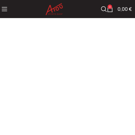
0
0,00
€