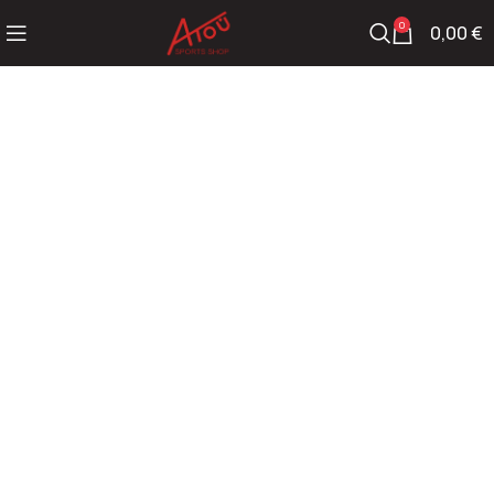
0
0,00
€