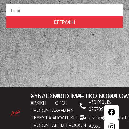
ΕΓΓΡΑΦΗ
ΣΥΝΔΕΣΜΟΙ
ΧΡΗΣΙΜΑ
ΕΠΙΚΟΙΝΩΝΙΑ
FOLLO
US
ΑΡΧΙΚΗ
ΟΡΟΙ
+30 210
9757097
ΠΡΟΪΟΝΤΑ
ΧΡΗΣΗΣ
ΤΕΛΕΥΤΑΙΑ
ΠΟΛΙΤΙΚΗ
eshop@atousport.g
ΠΡΟΪΟΝΤΑ
ΕΠΙΣΤΡΟΦΩΝ
Αγίου