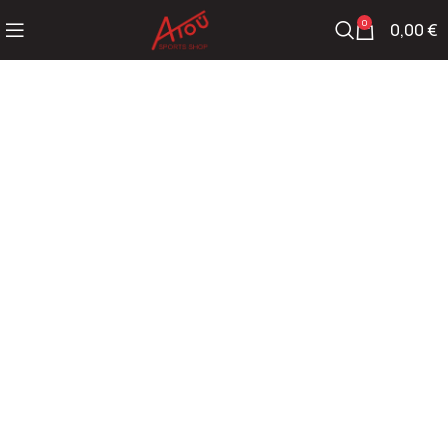
0
0,00
€