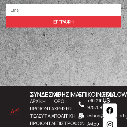
ΕΓΓΡΑΦΗ
ΣΥΝΔΕΣΜΟΙ
ΧΡΗΣΙΜΑ
ΕΠΙΚΟΙΝΩΝΙΑ
FOLLO
US
ΑΡΧΙΚΗ
ΟΡΟΙ
+30 210
9757097
ΠΡΟΪΟΝΤΑ
ΧΡΗΣΗΣ
ΤΕΛΕΥΤΑΙΑ
ΠΟΛΙΤΙΚΗ
eshop@atousport.g
ΠΡΟΪΟΝΤΑ
ΕΠΙΣΤΡΟΦΩΝ
Αγίου