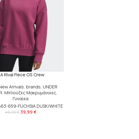
A Rival Flece OS Crew
New Arrivals
,
brands
,
UNDER
R
,
Μπλούζες Μακρυμάνικες
,
Γυναίκα
6463-659-FUCHSIA DUSK/WHITE
39,99
€
49,99
€