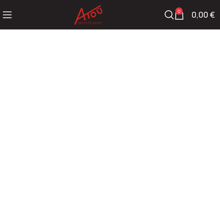
0
0,00
€