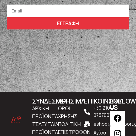
ΕΓΓΡΑΦΗ
ΣΥΝΔΕΣΜΟΙ
ΧΡΗΣΙΜΑ
ΕΠΙΚΟΙΝΩΝΙΑ
FOLLO
US
ΑΡΧΙΚΗ
ΟΡΟΙ
+30 210
9757097
ΠΡΟΪΟΝΤΑ
ΧΡΗΣΗΣ
ΤΕΛΕΥΤΑΙΑ
ΠΟΛΙΤΙΚΗ
eshop@atousport.g
ΠΡΟΪΟΝΤΑ
ΕΠΙΣΤΡΟΦΩΝ
Αγίου