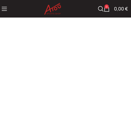
0
0,00
€