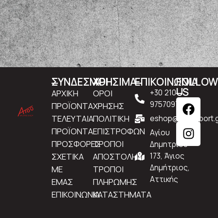
ΣΥΝΔΕΣΜΟΙ
ΧΡΗΣΙΜΑ
ΕΠΙΚΟΙΝΩΝΙΑ
FOLLO
US
ΑΡΧΙΚΗ
ΟΡΟΙ
+30 210
9757097
ΠΡΟΪΟΝΤΑ
ΧΡΗΣΗΣ
ΤΕΛΕΥΤΑΙΑ
ΠΟΛΙΤΙΚΗ
eshop@atousport.g
ΠΡΟΪΟΝΤΑ
ΕΠΙΣΤΡΟΦΩΝ
Αγίου
ΠΡΟΣΦΟΡΕΣ
ΤΡΟΠΟΙ
Δημητρίου
ΣΧΕΤΙΚΑ
ΑΠΟΣΤΟΛΗΣ
173, Άγιος
Δημήτριος,
ΜΕ
ΤΡΟΠΟΙ
Αττικής
ΕΜΑΣ
ΠΛΗΡΩΜΗΣ
ΕΠΙΚΟΙΝΩΝΙΑ
ΚΑΤΑΣΤΗΜΑΤΑ