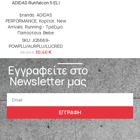
ADIDAS Runfalcon 5 EL I
brands
,
ADIDAS
PERFORMANCE
,
Κορίτσι
,
New
Arrivals
,
Running - Τρέξιμο
,
Παπούτσια
,
Bebe
SKU: JQ5669-
POWPLU/AURPLU/LUCRED
30,40
€
38,00
€
Εγγραφείτε στο
Newsletter μας
ΕΓΓΡΑΦΗ