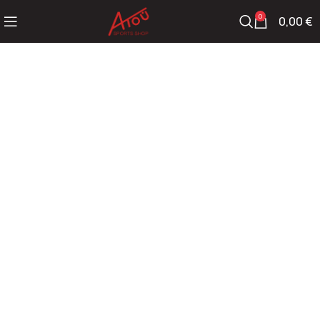
0
0,00
€