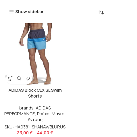
Show sidebar
ADIDAS Block CLX SL Swim
Shorts
brands
,
ADIDAS
PERFORMANCE
,
Ρούχα
,
Μαγιό
,
Άντρας
SKU: HA0381-SHANAV/BLURUS
33,00
€
–
44,00
€