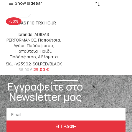
Show sidebar
-50%
ADIDAS F 10 TRX HG JR
brands
,
ADIDAS
PERFORMANCE
,
Παπούτσια
,
Αγόρι
,
Ποδόσφαιρο
,
Παπούτσια
,
Παιδί
,
Ποδόσφαιρο
,
Αθλήματα
SKU: V23992-SOLRED/BLACK
29,00
€
58,00
€
Εγγραφείτε στο
Newsletter μας
ΕΓΓΡΑΦΗ