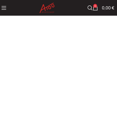
0
0,00
€