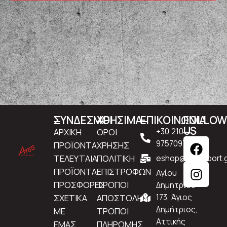
ΣΥΝΔΕΣΜΟΙ
ΧΡΗΣΙΜΑ
ΕΠΙΚΟΙΝΩΝΙΑ
FOLLO
US
ΑΡΧΙΚΗ
ΟΡΟΙ
+30 210
9757097
ΠΡΟΪΟΝΤΑ
ΧΡΗΣΗΣ
ΤΕΛΕΥΤΑΙΑ
ΠΟΛΙΤΙΚΗ
eshop@atousport.g
ΠΡΟΪΟΝΤΑ
ΕΠΙΣΤΡΟΦΩΝ
Αγίου
ΠΡΟΣΦΟΡΕΣ
ΤΡΟΠΟΙ
Δημητρίου
ΣΧΕΤΙΚΑ
ΑΠΟΣΤΟΛΗΣ
173, Άγιος
Δημήτριος,
ΜΕ
ΤΡΟΠΟΙ
Αττικής
ΕΜΑΣ
ΠΛΗΡΩΜΗΣ