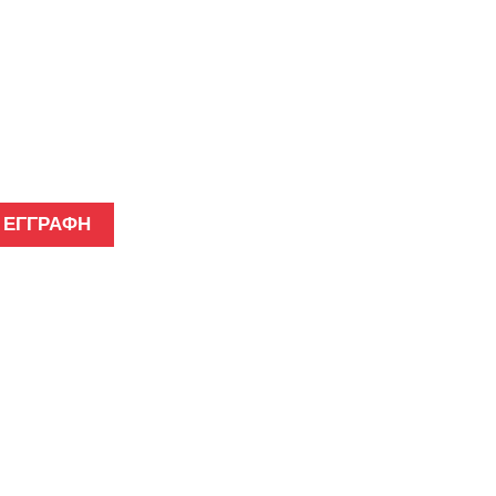
γγραφείτε στο Newsletter μ
ΕΓΓΡΑΦΗ