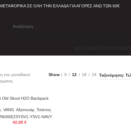
ΜΕΤΑΦΟΡΙΚΑ ΣΕ ΟΛΗ ΤΗΝ ΕΛΛΑΔΑ ΓΙΑ ΑΓΟΡΕΣ ΑΝΩ ΤΩΝ 60€
ΝΕΕΣ ΑΦΙΞΕΙΣ
ΠΡΟΣΦΟΡ
η του μοναδικού
Show
9
12
18
24
έσματος
 Old Skool H2O Backpack
s
,
VANS
,
Αξεσουάρ
,
Τσάντες
VN0A5E2SYSV1-YSV1-NAVY
42,00
€