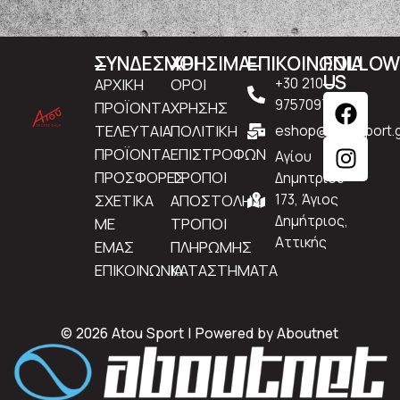
ΣΥΝΔΕΣΜΟΙ
ΧΡΗΣΙΜΑ
ΕΠΙΚΟΙΝΩΝΙΑ
FOLLO
US
ΑΡΧΙΚΗ
ΟΡΟΙ
+30 210
9757097
ΠΡΟΪΟΝΤΑ
ΧΡΗΣΗΣ
ΤΕΛΕΥΤΑΙΑ
ΠΟΛΙΤΙΚΗ
eshop@atousport.g
ΠΡΟΪΟΝΤΑ
ΕΠΙΣΤΡΟΦΩΝ
Αγίου
ΠΡΟΣΦΟΡΕΣ
ΤΡΟΠΟΙ
Δημητρίου
ΣΧΕΤΙΚΑ
ΑΠΟΣΤΟΛΗΣ
173, Άγιος
Δημήτριος,
ΜΕ
ΤΡΟΠΟΙ
Αττικής
ΕΜΑΣ
ΠΛΗΡΩΜΗΣ
ΕΠΙΚΟΙΝΩΝΙΑ
ΚΑΤΑΣΤΗΜΑΤΑ
© 2026 Atou Sport | Powered by
Aboutnet