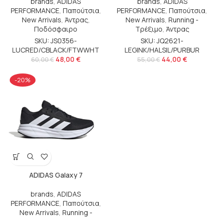
brands
,
ADIDAS
brands
,
ADIDAS
PERFORMANCE
,
Παπούτσια
,
PERFORMANCE
,
Παπούτσια
,
New Arrivals
,
Άντρας
,
New Arrivals
,
Running -
Ποδόσφαιρο
Τρέξιμο
,
Άντρας
SKU: JS0356-
SKU: JQ2621-
LUCRED/CBLACK/FTWWHT
LEGINK/HALSIL/PURBUR
48,00
€
44,00
€
60,00
€
55,00
€
-20%
ADIDAS Galaxy 7
brands
,
ADIDAS
PERFORMANCE
,
Παπούτσια
,
New Arrivals
,
Running -