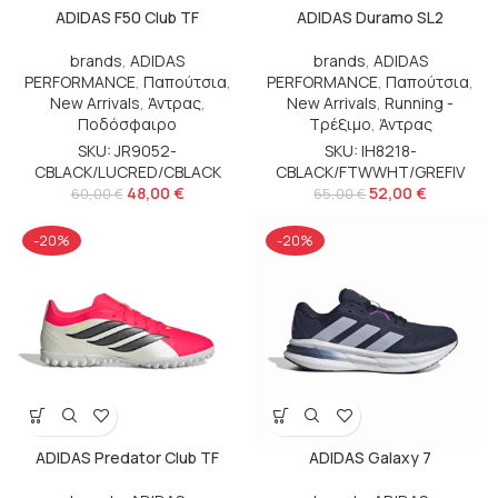
ADIDAS F50 Club TF
ADIDAS Duramo SL2
brands
,
ADIDAS
brands
,
ADIDAS
PERFORMANCE
,
Παπούτσια
,
PERFORMANCE
,
Παπούτσια
,
New Arrivals
,
Άντρας
,
New Arrivals
,
Running -
Ποδόσφαιρο
Τρέξιμο
,
Άντρας
SKU: JR9052-
SKU: IH8218-
CBLACK/LUCRED/CBLACK
CBLACK/FTWWHT/GREFIV
48,00
€
52,00
€
60,00
€
65,00
€
-20%
-20%
ADIDAS Predator Club TF
ADIDAS Galaxy 7