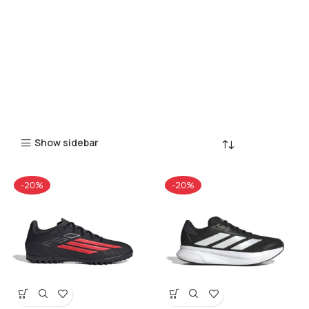
Show sidebar
-20%
-20%