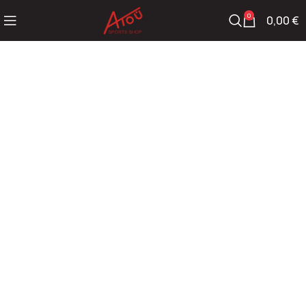
0
0,00
€