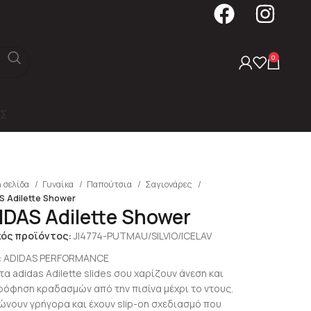
0
Σ
 σελίδα
Γυναίκα
Παπούτσια
Σαγιονάρες
S Adilette Shower
IDAS Adilette Shower
κός προϊόντος:
JI4774-PUTMAU/SILVIO/ICELAV
:
ADIDAS PERFORMANCE
τα adidas Adilette slides σου χαρίζουν άνεση και
όφηση κραδασμών από την πισίνα μέχρι το ντους.
ώνουν γρήγορα και έχουν slip-on σχεδιασμό που