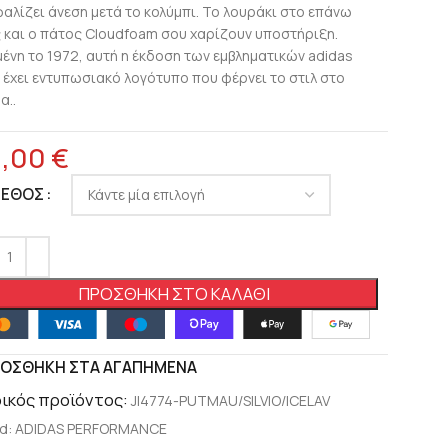
αλίζει άνεση μετά το κολύμπι. Το λουράκι στο επάνω
 και ο πάτος Cloudfoam σου χαρίζουν υποστήριξη.
μένη το 1972, αυτή η έκδοση των εμβληματικών adidas
s έχει εντυπωσιακό λογότυπο που φέρνει το στιλ στο
α..
8,00
€
ΓΕΘΟΣ
ΠΡΟΣΘΉΚΗ ΣΤΟ ΚΑΛΆΘΙ
ΟΣΘΉΚΗ ΣΤΑ ΑΓΑΠΗΜΈΝΑ
ικός προϊόντος:
JI4774-PUTMAU/SILVIO/ICELAV
d:
ADIDAS PERFORMANCE