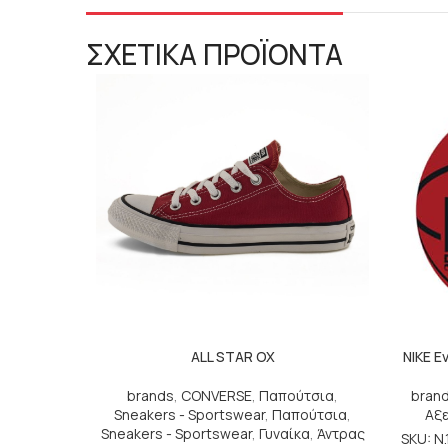
ΣΧΕΤΙΚΑ ΠΡΟΪΟΝΤΑ
ALL STAR OX
NIKE E
brands
,
CONVERSE
,
Παπούτσια
,
bran
Sneakers - Sportswear
,
Παπούτσια
,
Αξ
Sneakers - Sportswear
,
Γυναίκα
,
Άντρας
SKU: N