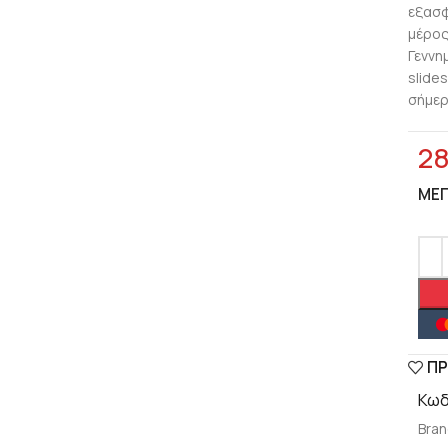
εξασφ
μέρος
Γεννη
lick to enlarge
slide
σήμερ
2
ΜΈ
ΠΡ
Κωδ
Bran