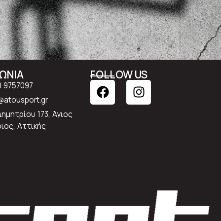
ΝΩΝΙΑ
FOLLOW US
0 9757097
atousport.gr
Δημητρίου 173, Άγιος
ιος, Αττικής