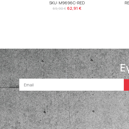
SKU: M9696C-RED
R
62,91
€
69,90
€
Ε