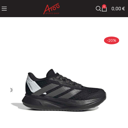
0
0,00
€
-20%