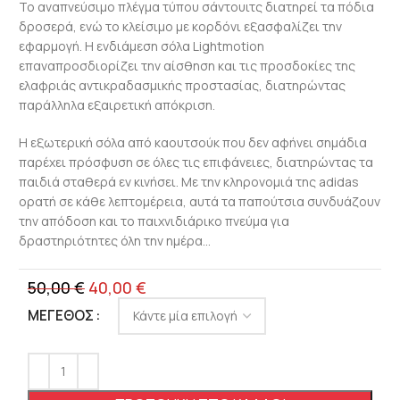
Το αναπνεύσιμο πλέγμα τύπου σάντουιτς διατηρεί τα πόδια
δροσερά, ενώ το κλείσιμο με κορδόνι εξασφαλίζει την
εφαρμογή. Η ενδιάμεση σόλα Lightmotion
επαναπροσδιορίζει την αίσθηση και τις προσδοκίες της
ελαφριάς αντικραδασμικής προστασίας, διατηρώντας
παράλληλα εξαιρετική απόκριση.
Η εξωτερική σόλα από καουτσούκ που δεν αφήνει σημάδια
παρέχει πρόσφυση σε όλες τις επιφάνειες, διατηρώντας τα
παιδιά σταθερά εν κινήσει. Με την κληρονομιά της adidas
ορατή σε κάθε λεπτομέρεια, αυτά τα παπούτσια συνδυάζουν
την απόδοση και το παιχνιδιάρικο πνεύμα για
δραστηριότητες όλη την ημέρα…
50,00
€
40,00
€
ΜΈΓΕΘΟΣ