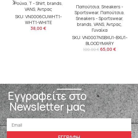
Ρούχα
,
T - Shirt
,
brands
,
Παπούτσια
,
Sneakers -
VANS
,
Άντρας
Sportswear
,
Παπούτσια
,
SKU: VN0006CUWHT1-
Sneakers - Sportswear
,
WHT1-WHITE
brands
,
VANS
,
Άντρας
,
38,00
€
Γυναίκα
SKU: VN0007NSBXU1-BXU1-
S
BLOODYMARY
65,00
€
100,00
€
Εγγραφείτε στο
Newsletter μας
ΕΓΓΡΑΦΗ