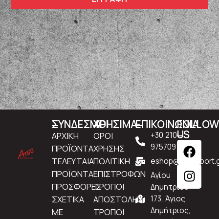
ΣΥΝΔΕΣΜΟΙ
ΧΡΗΣΙΜΑ
ΕΠΙΚΟΙΝΩΝΙΑ
FOLLO
US
ΑΡΧΙΚΗ
ΟΡΟΙ
+30 210
9757097
ΠΡΟΪΟΝΤΑ
ΧΡΗΣΗΣ
ΤΕΛΕΥΤΑΙΑ
ΠΟΛΙΤΙΚΗ
eshop@atousport.g
ΠΡΟΪΟΝΤΑ
ΕΠΙΣΤΡΟΦΩΝ
Αγίου
ΠΡΟΣΦΟΡΕΣ
ΤΡΟΠΟΙ
Δημητρίου
ΣΧΕΤΙΚΑ
ΑΠΟΣΤΟΛΗΣ
173, Άγιος
Δημήτριος,
ΜΕ
ΤΡΟΠΟΙ