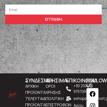
ΕΓΓΡΑΦΗ
ΣΥΝΔΕΣΜΟΙ
ΧΡΗΣΙΜΑ
ΕΠΙΚΟΙΝΩΝΙΑ
FOLLO
US
ΑΡΧΙΚΗ
ΟΡΟΙ
+30 210
9757097
ΠΡΟΪΟΝΤΑ
ΧΡΗΣΗΣ
ΤΕΛΕΥΤΑΙΑ
ΠΟΛΙΤΙΚΗ
eshop@atousport.g
ΠΡΟΪΟΝΤΑ
ΕΠΙΣΤΡΟΦΩΝ
Αγίου