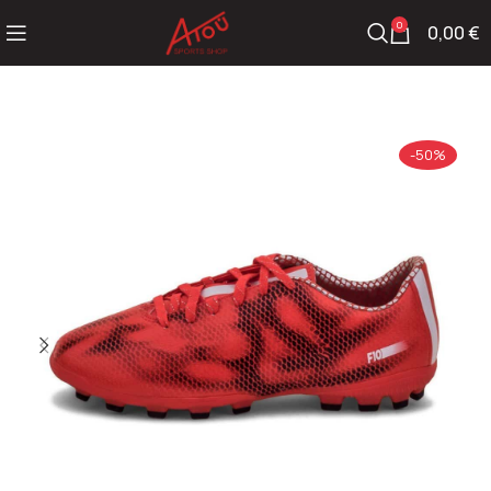
0
0,00
€
-50%