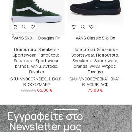
VANS Sk8-Hi Douglas Fir
VANS Classic Slip On
Παπούτσια
,
Sneakers -
Παπούτσια
,
Sneakers -
Sportswear
,
Παπούτσια
,
Sportswear
,
Παπούτσια
,
Sneakers - Sportswear
,
Sneakers - Sportswear
,
brands
,
VANS
,
Άντρας
,
brands
,
VANS
,
Άντρας
,
Γυναίκα
Γυναίκα
SKU: VN0007NSBXU1-BXU1-
SKU: VN000EYEBKA1-BKA1-
BLOODYMARY
BLACK/BLACK
65,00
€
75,00
€
100,00
€
Εγγραφείτε στο
Newsletter μας