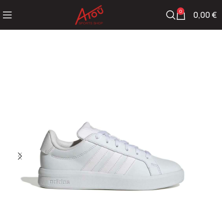
0
0,00
€