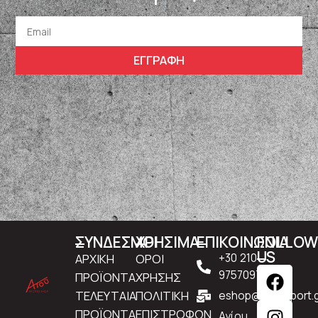
ΕΓΓΡΑΦΗ
ΣΥΝΔΕΣΜΟΙ
ΧΡΗΣΙΜΑ
ΕΠΙΚΟΙΝΩΝΙΑ
FOLLO
US
ΑΡΧΙΚΗ
ΟΡΟΙ
+30 210
9757097
ΠΡΟΪΟΝΤΑ
ΧΡΗΣΗΣ
ΤΕΛΕΥΤΑΙΑ
ΠΟΛΙΤΙΚΗ
eshop@atousport.g
ΠΡΟΪΟΝΤΑ
ΕΠΙΣΤΡΟΦΩΝ
Αγίου