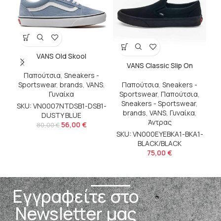
VANS Old Skool
VANS Classic Slip On
Παπούτσια
,
Sneakers -
Sportswear
,
brands
,
VANS
,
Παπούτσια
,
Sneakers -
b
Γυναίκα
Sportswear
,
Παπούτσια
,
Sneakers - Sportswear
,
SKU: VN0007NTDSB1-DSB1-
S
brands
,
VANS
,
Γυναίκα
,
DUSTY BLUE
Άντρας
56,00
€
80,00
€
SKU: VN000EYEBKA1-BKA1-
BLACK/BLACK
75,00
€
Εγγραφείτε στο
Newsletter μας