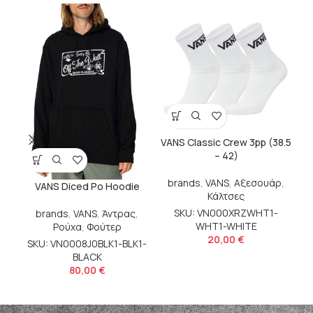
VANS Classic Crew 3pp (38.5
VA
– 42)
brands
,
VANS
,
Αξεσουάρ
,
VANS Diced Po Hoodie
Κάλτσες
S
SKU: VN000XRZWHT1-
brands
,
VANS
,
Άντρας
,
WHT1-WHITE
Ρούχα
,
Φούτερ
20,00
€
SKU: VN0008J0BLK1-BLK1-
BLACK
80,00
€