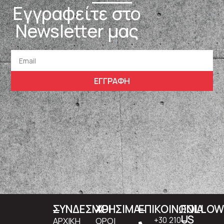
Εγγραφείτε στο
Newsletter μας
ΕΓΓΡΑΦΗ
ΣΥΝΔΕΣΜΟΙ
ΧΡΗΣΙΜΑ
ΕΠΙΚΟΙΝΩΝΙΑ
FOLLO
US
ΑΡΧΙΚΗ
ΟΡΟΙ
+30 210