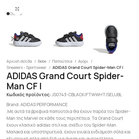
Click to enlarge
Αρχική σελίδα
Bebe
Παπούτσια
Αγόρι
Sneakers - Sportswear
ADIDAS Grand Court Spider-Man CF I
ADIDAS Grand Court Spider-
Man CF I
Κωδικός προϊόντος:
JS0743-CBLACK/FTWWHT/SELUBL
Brand:
ADIDAS PERFORMANCE
.Με αυτά τα βρεφικά παπούτσια θα έχουν παρέα τον Spider-
Man της Marvel σε κάθε τους περιπέτεια. Τα Grand Court
έχουν κλασικό adidas στιλ και σχέδιο του Spider-Man.
Μαλακά και υποστηρικτικά, έχουν ενιαία ενδιάμεση σόλα και
εξωτερική σόλα από EVA για άνεση και αυτοκόλλητα