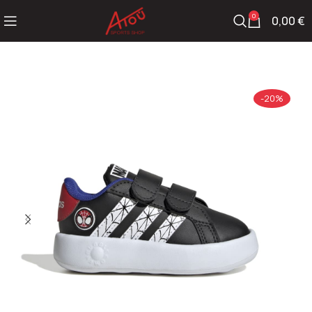
0
0,00
€
-20%