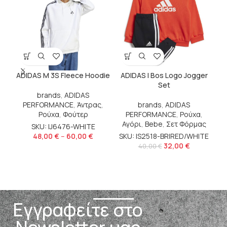
ADIDAS M 3S Fleece Hoodie
ADIDAS I Bos Logo Jogger
Set
brands
,
ADIDAS
PERFORMANCE
,
Άντρας
,
brands
,
ADIDAS
Ρούχα
,
Φούτερ
PERFORMANCE
,
Ρούχα
,
Αγόρι
,
Bebe
,
Σετ Φόρμας
Ζα
SKU: IJ6476-WHITE
48,00
€
–
60,00
€
SKU: IS2518-BRIRED/WHITE
32,00
€
SK
40,00
€
Εγγραφείτε στο