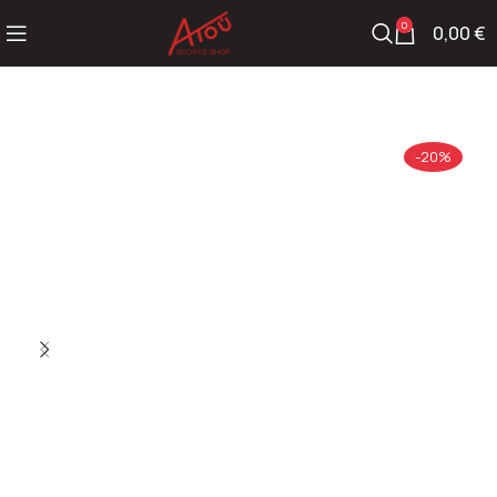
0
0,00
€
-20%