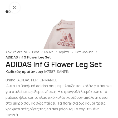
Click to enlarge
Αρχική σελίδα
Bebe
Ρούχα
Κορίτσι
Σετ Φόρμας
ADIDAS Inf G Flower Leg Set
ADIDAS Inf G Flower Leg Set
Κωδικός προϊόντος:
IV7387-SANPIN
Brand:
ADIDAS PERFORMANCE
.Αυτό το βρεφικό adidas σετ με μπλούζα και κολάν φτιάχτηκε
για ατελείωτες εξερευνήσεις. Η στρογγυλή λαιμόκοψη από
μαλακό φλις και το ελαστικό κολάν χαρίζουν απόλυτη άνεση
στο μικρό σου καθώς παίζει. Τα floral σχέδια και οι τρεις
χρωματιστές ρίγες της adidas βάζουν μια χαριτωμένη
πινελιά..