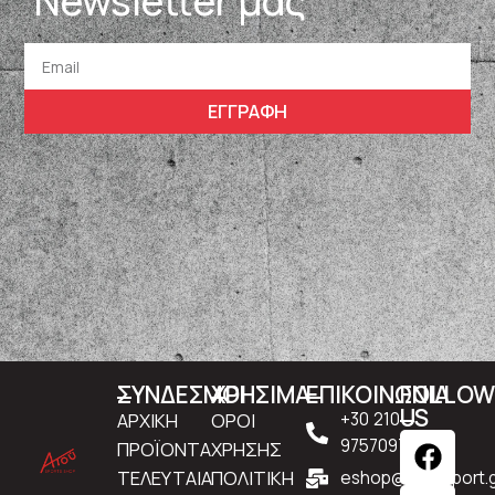
Newsletter μας
ΕΓΓΡΑΦΗ
ΣΥΝΔΕΣΜΟΙ
ΧΡΗΣΙΜΑ
ΕΠΙΚΟΙΝΩΝΙΑ
FOLLO
US
ΑΡΧΙΚΗ
ΟΡΟΙ
+30 210
9757097
ΠΡΟΪΟΝΤΑ
ΧΡΗΣΗΣ
ΤΕΛΕΥΤΑΙΑ
ΠΟΛΙΤΙΚΗ
eshop@atousport.g