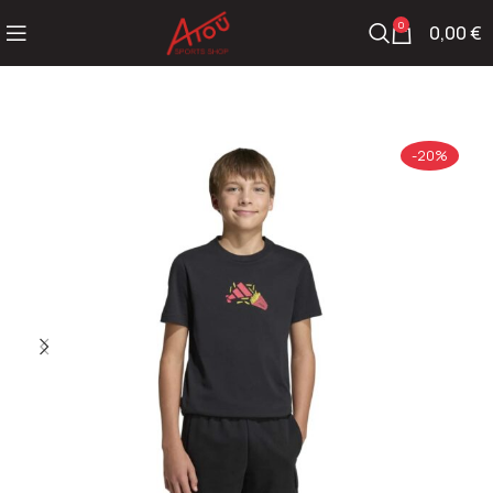
0
0,00
€
-20%