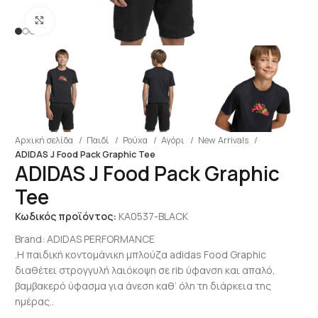
Click to enlarge
Αρχική σελίδα
Παιδί
Ρούχα
Αγόρι
New Arrivals
ADIDAS J Food Pack Graphic Tee
ADIDAS J Food Pack Graphic
Tee
Κωδικός προϊόντος:
KA0537-BLACK
Brand:
ADIDAS PERFORMANCE
.Η παιδική κοντομάνικη μπλούζα adidas Food Graphic
διαθέτει στρογγυλή λαιόκοψη σε rib ύφανση και απαλό,
βαμβακερό ύφασμα για άνεση καθ’ όλη τη διάρκεια της
ημέρας..