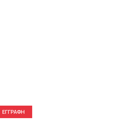
γγραφείτε στο Newsletter μ
ΕΓΓΡΑΦΗ