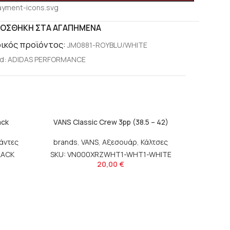
ΟΣΘΉΚΗ ΣΤΑ ΑΓΑΠΗΜΈΝΑ
ικός προϊόντος:
JM0881-ROYBLU/WHITE
d:
ADIDAS PERFORMANCE
ack
VANS Classic Crew 3pp (38.5 – 42)
άντες
brands
,
VANS
,
Αξεσουάρ
,
Κάλτσες
LACK
SKU: VN000XRZWHT1-WHT1-WHITE
20,00
€