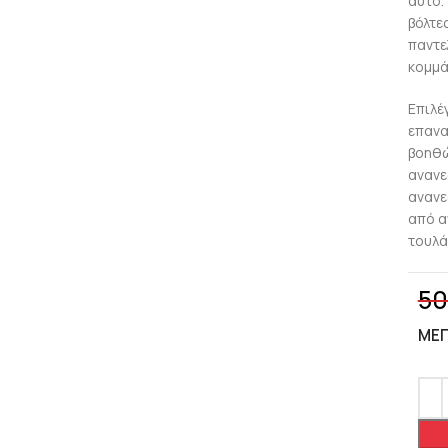
αυτό.
βόλτε
παντε
κομμά
Επιλέ
επανα
βοηθώ
ανανε
ανανε
από α
τουλά
50
ΜΈ