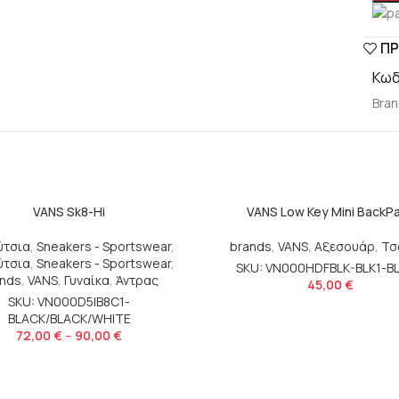
ΠΡ
Κωδ
Bran
VANS Sk8-Hi
VANS Low Key Mini BackP
ύτσια
,
Sneakers - Sportswear
,
brands
,
VANS
,
Αξεσουάρ
,
Τσ
ύτσια
,
Sneakers - Sportswear
,
SKU: VN000HDFBLK-BLK1-B
ands
,
VANS
,
Γυναίκα
,
Άντρας
45,00
€
SKU: VN000D5IB8C1-
BLACK/BLACK/WHITE
72,00
€
–
90,00
€