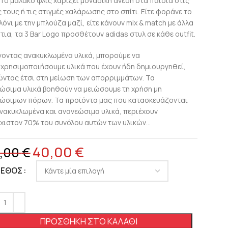
 Το μαλακό φλις χαρίζει μοναδική άνεση στα παιδιά στις
ς τους ή τις στιγμές χαλάρωσης στο σπίτι. Είτε φοράνε το
λόνι με την μπλούζα μαζί, είτε κάνουν mix & match με άλλα
τια, τα 3 Bar Logo προσθέτουν adidas στυλ σε κάθε outfit.
γοντας ανακυκλωμένα υλικά, μπορούμε να
χρησιμοποιήσουμε υλικά που έχουν ήδη δημιουργηθεί,
ντας έτσι στη μείωση των απορριμμάτων. Τα
ώσιμα υλικά βοηθούν να μειώσουμε τη χρήση μη
ώσιμων πόρων. Τα προϊόντα μας που κατασκευάζονται
νακυκλωμένα και ανανεώσιμα υλικά, περιέχουν
χιστον 70% του συνόλου αυτών των υλικών…
40,00
€
,00
€
ΓΕΘΟΣ
ΠΡΟΣΘΉΚΗ ΣΤΟ ΚΑΛΆΘΙ