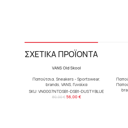
ΣΧΕΤΙΚΑ ΠΡΟΪΟΝΤΑ
VANS Old Skool
Παπούτσια
,
Sneakers - Sportswear
,
Παπο
brands
,
VANS
,
Γυναίκα
Παπο
br
SKU: VN0007NTDSB1-DSB1-DUSTY BLUE
56,00
€
80,00
€