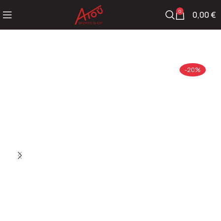
0
0,00
€
-20%