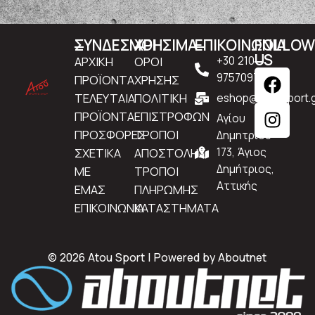
ΣΥΝΔΕΣΜΟΙ
ΧΡΗΣΙΜΑ
ΕΠΙΚΟΙΝΩΝΙΑ
FOLLO
US
ΑΡΧΙΚΗ
ΟΡΟΙ
+30 210
9757097
ΠΡΟΪΟΝΤΑ
ΧΡΗΣΗΣ
ΤΕΛΕΥΤΑΙΑ
ΠΟΛΙΤΙΚΗ
eshop@atousport.g
ΠΡΟΪΟΝΤΑ
ΕΠΙΣΤΡΟΦΩΝ
Αγίου
ΠΡΟΣΦΟΡΕΣ
ΤΡΟΠΟΙ
Δημητρίου
ΣΧΕΤΙΚΑ
ΑΠΟΣΤΟΛΗΣ
173, Άγιος
Δημήτριος,
ΜΕ
ΤΡΟΠΟΙ
Αττικής
ΕΜΑΣ
ΠΛΗΡΩΜΗΣ
ΕΠΙΚΟΙΝΩΝΙΑ
ΚΑΤΑΣΤΗΜΑΤΑ
© 2026 Atou Sport | Powered by
Aboutnet