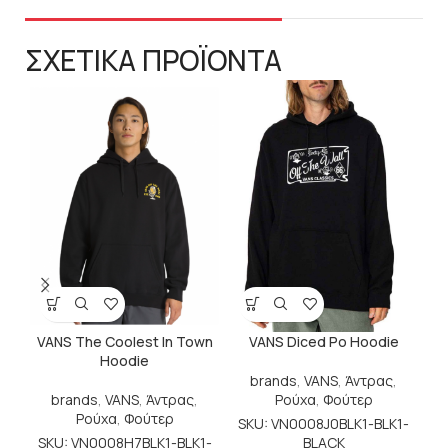
ΣΧΕΤΙΚΑ ΠΡΟΪΟΝΤΑ
b
VANS The Coolest In Town
VANS Diced Po Hoodie
Hoodie
S
brands
,
VANS
,
Άντρας
,
brands
,
VANS
,
Άντρας
,
Ρούχα
,
Φούτερ
Ρούχα
,
Φούτερ
SKU: VN0008J0BLK1-BLK1-
SKU: VN0008H7BLK1-BLK1-
BLACK