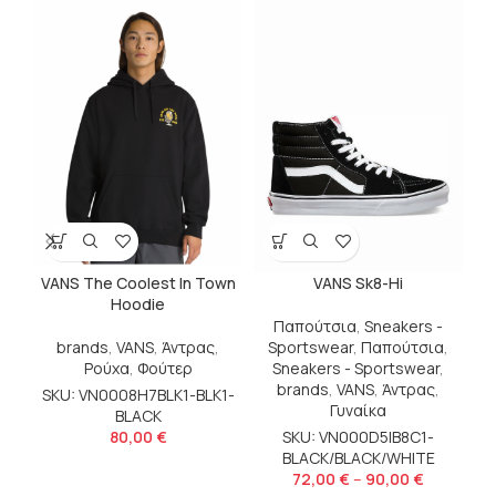
b
VANS The Coolest In Town
VANS Sk8-Hi
Hoodie
S
Παπούτσια
,
Sneakers -
brands
,
VANS
,
Άντρας
,
Sportswear
,
Παπούτσια
,
Ρούχα
,
Φούτερ
Sneakers - Sportswear
,
brands
,
VANS
,
Άντρας
,
SKU: VN0008H7BLK1-BLK1-
Γυναίκα
BLACK
80,00
€
SKU: VN000D5IB8C1-
BLACK/BLACK/WHITE
72,00
€
–
90,00
€