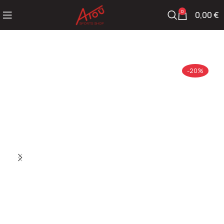
0
0,00
€
-20%