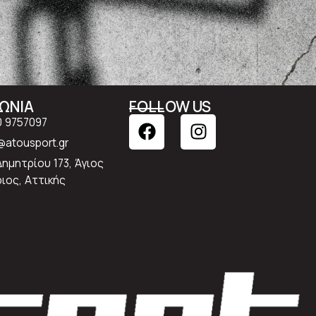
ΝΩΝΙΑ
FOLLOW US
0 9757097
atousport.gr
Δημητρίου 173, Άγιος
ιος, Αττικής