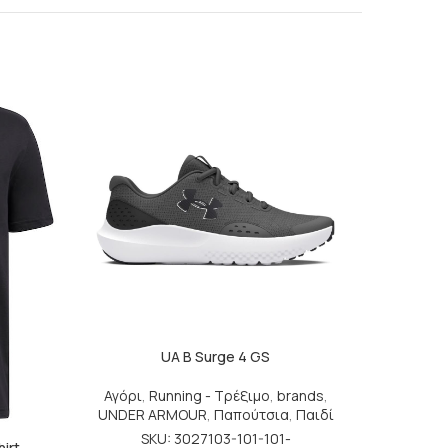
UA B Surge 4 GS
Αγόρι
,
Running - Τρέξιμο
,
brands
,
UNDER ARMOUR
,
Παπούτσια
,
Παιδί
SKU: 3027103-101-101-
hirt