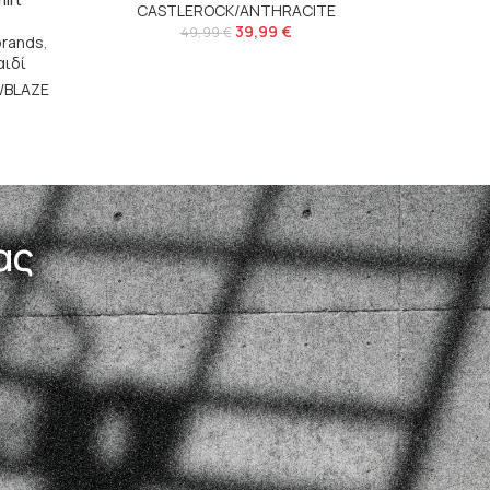
CASTLEROCK/ANTHRACITE
39,99
€
49,99
€
brands
,
Αγόρι
,
αιδί
UNDER 
/BLAZE
SKU:
ας