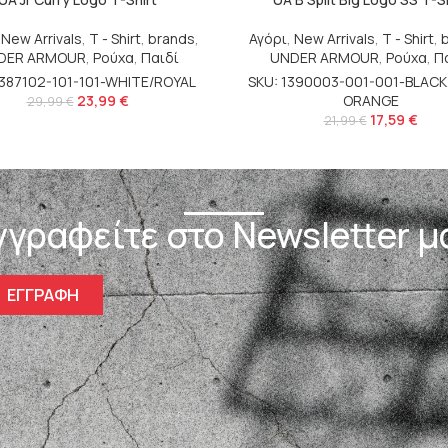
,
New Arrivals
,
T - Shirt
,
brands
,
Αγόρι
,
New Arrivals
,
T - Shirt
,
DER ARMOUR
,
Ρούχα
,
Παιδί
UNDER ARMOUR
,
Ρούχα
,
Π
1387102-101-101-WHITE/ROYAL
SKU: 1390003-001-001-BLACK
23,99
€
ORANGE
29,99
€
17,59
€
21,99
€
γγραφείτε στο Newsletter μ
ΕΓΓΡΑΦΗ