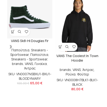
VANS Sk8-Hi Douglas Fir
Παπούτσια
,
Sneakers -
Sportswear
,
Παπούτσια
,
VANS The Coolest In Town
Sneakers - Sportswear
,
Hoodie
brands
,
VANS
,
Γυναίκα
,
Άντρας
brands
,
VANS
,
Άντρας
,
SKU: VN0007NSBXU1-BXU1-
Ρούχα
,
Φούτερ
BLOODYMARY
SKU: VN0008H7BLK1-BLK1-
65,00
€
100,00
€
BLACK
80,00
€