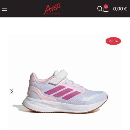
0
0,00
€
-20%