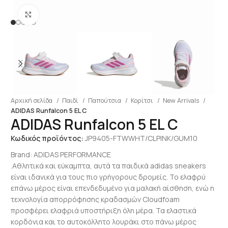
Click to enlarge
Αρχική σελίδα
Παιδί
Παπούτσια
Κορίτσι
New Arrivals
ADIDAS Runfalcon 5 EL C
ADIDAS Runfalcon 5 EL C
Κωδικός προϊόντος:
JP9405-FTWWHT/CLPINK/GUM10
Brand:
ADIDAS PERFORMANCE
.Αθλητικά και εύκαμπτα, αυτά τα παιδικά adidas sneakers
είναι ιδανικά για τους πιο γρήγορους δρομείς. Το ελαφρύ
επάνω μέρος είναι επενδεδυμένο για μαλακή αίσθηση, ενώ η
τεχνολογία απορρόφησης κραδασμών Cloudfoam
προσφέρει ελαφριά υποστήριξη όλη μέρα. Τα ελαστικά
κορδόνια και το αυτοκόλλητο λουράκι στο πάνω μέρος