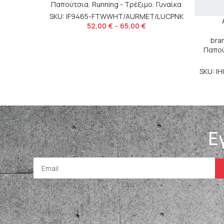
Παπούτσια
,
Running - Τρέξιμο
,
Γυναίκα
SKU: IF9465-FTWWHT/AURMET/LUCPNK
52,00
€
–
65,00
€
bra
Παπο
SKU: I
Ε