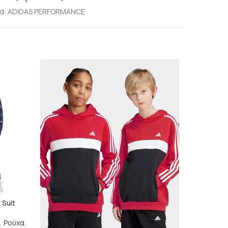
d:
ADIDAS PERFORMANCE
 Suit
ADIDAS LK E
,
Ρούχα
,
brands
,
AD