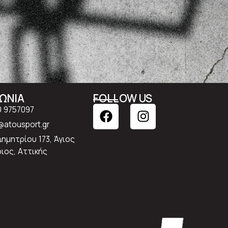
ΝΩΝΙΑ
FOLLOW US
0 9757097
atousport.gr
Δημητρίου 173, Άγιος
ιος, Αττικής