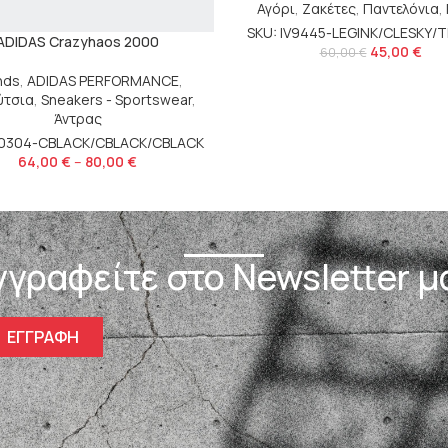
Αγόρι
,
Ζακέτες
,
Παντελόνια
,
SKU: IV9445-LEGINK/CLESKY/
ADIDAS Crazyhaos 2000
45,00
€
60,00
€
nds
,
ADIDAS PERFORMANCE
,
ύτσια
,
Sneakers - Sportswear
,
Άντρας
H0304-CBLACK/CBLACK/CBLACK
64,00
€
–
80,00
€
γγραφείτε στο Newsletter μ
ΕΓΓΡΑΦΗ