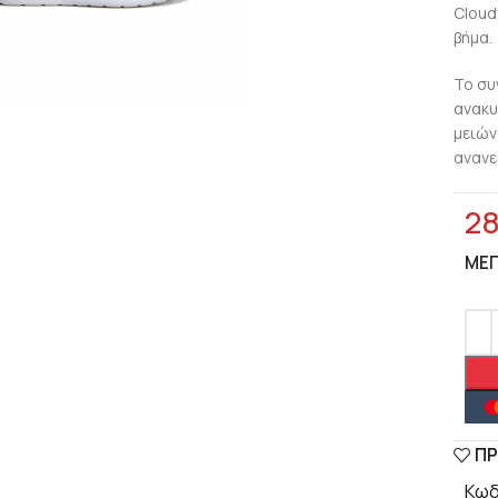
Cloud
βήμα.
lick to enlarge
Το συ
ανακυ
μειών
ανανε
2
ΜΈ
ΠΡ
Κωδ