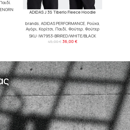
Παιδί
Ζακέτες
TENGRN
SKU:
ADIDAS J 3S Tiberio Fleece Hoodie
brands
,
ADIDAS PERFORMANCE
,
Ρούχα
,
Αγόρι
,
Κορίτσι
,
Παιδί
,
Φούτερ
,
Φούτερ
SKU: IW7953-BRIRED/WHITE/BLACK
36,00
€
45,00
€
ας