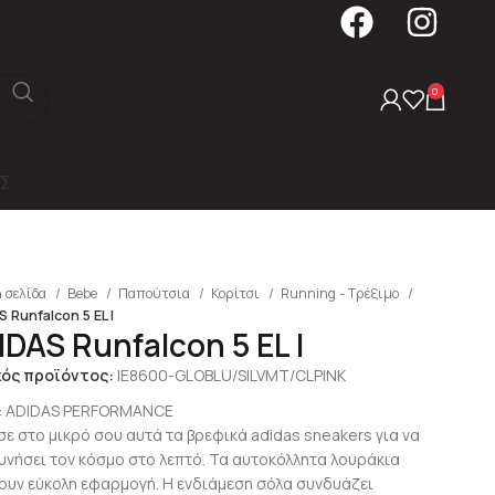
0
Σ
 σελίδα
Bebe
Παπούτσια
Κορίτσι
Running - Τρέξιμο
 Runfalcon 5 EL I
IDAS Runfalcon 5 EL I
κός προϊόντος:
IE8600-GLOBLU/SILVMT/CLPINK
:
ADIDAS PERFORMANCE
ισε στο μικρό σου αυτά τα βρεφικά adidas sneakers για να
υνήσει τον κόσμο στο λεπτό. Τα αυτοκόλλητα λουράκια
ουν εύκολη εφαρμογή. Η ενδιάμεση σόλα συνδυάζει