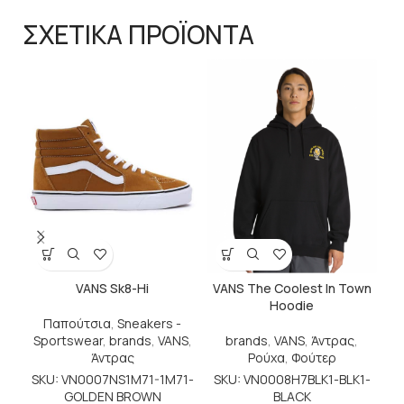
ΣΧΕΤΙΚΑ ΠΡΟΪΟΝΤΑ
VANS The Coolest In Town
VANS Sk8-Hi
Hoodie
Παπούτσια
,
Sneakers -
brands
,
VANS
,
Άντρας
,
Sportswear
,
brands
,
VANS
,
Ρούχα
,
Φούτερ
Άντρας
S
SKU: VN0008H7BLK1-BLK1-
SKU: VN0007NS1M71-1M71-
BLACK
GOLDEN BROWN