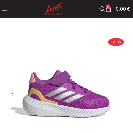
0
0,00
€
-20%