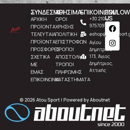
ΣΥΝΔΕΣΜΟΙ
ΧΡΗΣΙΜΑ
ΕΠΙΚΟΙΝΩΝΙΑ
FOLLO
US
ΑΡΧΙΚΗ
ΟΡΟΙ
+30 210
9757097
ΠΡΟΪΟΝΤΑ
ΧΡΗΣΗΣ
ΤΕΛΕΥΤΑΙΑ
ΠΟΛΙΤΙΚΗ
eshop@atousport.g
ΠΡΟΪΟΝΤΑ
ΕΠΙΣΤΡΟΦΩΝ
Αγίου
ΠΡΟΣΦΟΡΕΣ
ΤΡΟΠΟΙ
Δημητρίου
ΣΧΕΤΙΚΑ
ΑΠΟΣΤΟΛΗΣ
173, Άγιος
Δημήτριος,
ΜΕ
ΤΡΟΠΟΙ
Αττικής
ΕΜΑΣ
ΠΛΗΡΩΜΗΣ
ΕΠΙΚΟΙΝΩΝΙΑ
ΚΑΤΑΣΤΗΜΑΤΑ
© 2026 Atou Sport | Powered by
Aboutnet