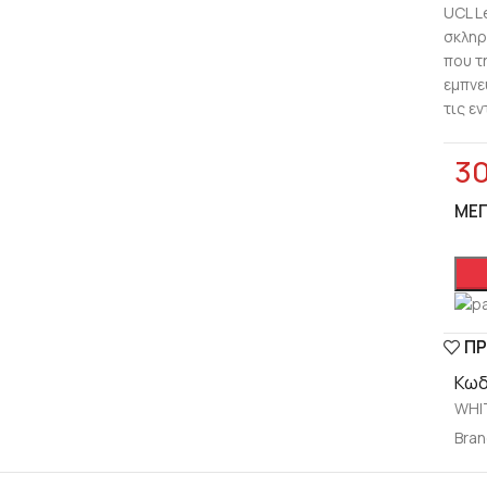
UCL L
σκληρ
που τ
εμπνε
τις ε
3
ΜΈ
ΠΡ
Κωδ
WHI
Bran