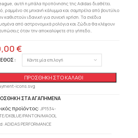
eague, αυτή η μπάλα προπόνησης της Adidas διαθέτει
ό, ραμμένο σε μηχανή κάλυμμα και σαμπρέλα από βουτύλιο
ην καθιστούν ιδανική για συνεχή χρήση. Τα σχέδια
υσμένα από αστρονομικά ρολόγια και ζώδια θα κλέψουν
ντυπώσεις όταν την αποκαλύψετε στο γήπεδο..
0,00
€
ΓΕΘΟΣ
ΠΡΟΣΘΉΚΗ ΣΤΟ ΚΑΛΆΘΙ
ΟΣΘΉΚΗ ΣΤΑ ΑΓΑΠΗΜΈΝΑ
ικός προϊόντος:
JP1534-
TE/DKBLUE/PANTON/MAGOL
d:
ADIDAS PERFORMANCE