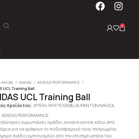
0
Σ
 σελίδα
brands
ADIDAS PERFORMANCE
 UCL Training Ball
IDAS UCL Training Ball
κός προϊόντος:
JP1534-WHITE/DKBLUE/PANTON/MAGOL
:
ADIDAS PERFORMANCE
εγαλύτερες ευρωπαϊκές ομάδες συναντιούνται κάτω από
τέρια για να γράψουν το ποδοσφαιρικό τους πεπρωμένο.
λμηρό σχέδιο εμπνευσμένο από την επίσημη μπάλα του