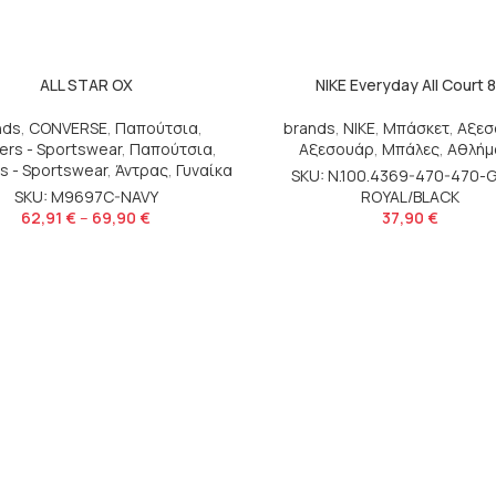
ALL STAR OX
NIKE Everyday All Court 
nds
,
CONVERSE
,
Παπούτσια
,
brands
,
NIKE
,
Μπάσκετ
,
Αξεσ
ers - Sportswear
,
Παπούτσια
,
Αξεσουάρ
,
Μπάλες
,
Αθλήμ
s - Sportswear
,
Άντρας
,
Γυναίκα
SKU: N.100.4369-470-470-
SKU: M9697C-NAVY
ROYAL/BLACK
62,91
€
–
69,90
€
37,90
€