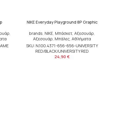
8p
NIKE Everyday Playground 8P Graphic
ουάρ
,
brands
,
NIKE
,
Μπάσκετ
,
Αξεσουάρ
,
ατα
Αξεσουάρ
,
Μπάλες
,
Αθλήματα
GAME
SKU: N.100.4371-656-656-UNIVERSITY
RED/BLACK/UNIVERSITY RED
24,90
€
VA
brands
SKU: 