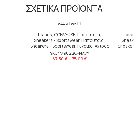
ΣΧΕΤΙΚΑ ΠΡΟΪΟΝΤΑ
ALL STAR HI
brands
,
CONVERSE
,
Παπούτσια
,
bra
Sneakers - Sportswear
,
Παπούτσια
,
Sneak
Sneakers - Sportswear
,
Γυναίκα
,
Άντρας
Sneaker
SKU: M9622C-NAVY
67,50
€
–
75,00
€