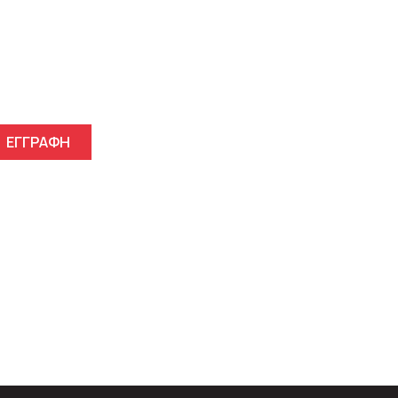
γγραφείτε στο Newsletter μ
ΕΓΓΡΑΦΗ