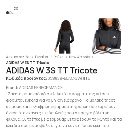
Click to enlarge
Αρχική σελίδα
Γυναίκα
Ρούχα
New Arrivals
ADIDAS W 3S TT Tricote
ADIDAS W 3S TT Tricote
Κωδικός προϊόντος:
JC8889-BLACK/WHITE
Brand:
ADIDAS PERFORMANCE
..Ζακέτα με μοναδικό στιλ. Αυτό το κομμάτι της adidas
φοριέται εύκολα για να μη χάνεις χρόνο. Το μαλακό tricot
ύφασμα και η ελαφρώς εφαρμοστή γραμμή σου χαρίζουν
άνεση όταν κάνεις τις δουλειές σου ή πας για βόλτα με
φίλους. Οι τσέπες με φερμουάρ μεταφέρουν το κινητό και τα
κλειδιά σου με ασφάλεια, για να κάνεις focus εκεί που