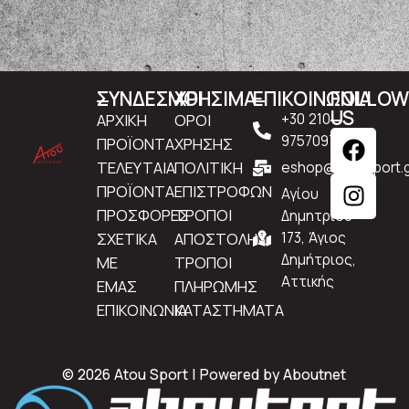
ΣΥΝΔΕΣΜΟΙ
ΧΡΗΣΙΜΑ
ΕΠΙΚΟΙΝΩΝΙΑ
FOLLO
US
ΑΡΧΙΚΗ
ΟΡΟΙ
+30 210
9757097
ΠΡΟΪΟΝΤΑ
ΧΡΗΣΗΣ
ΤΕΛΕΥΤΑΙΑ
ΠΟΛΙΤΙΚΗ
eshop@atousport.g
ΠΡΟΪΟΝΤΑ
ΕΠΙΣΤΡΟΦΩΝ
Αγίου
ΠΡΟΣΦΟΡΕΣ
ΤΡΟΠΟΙ
Δημητρίου
ΣΧΕΤΙΚΑ
ΑΠΟΣΤΟΛΗΣ
173, Άγιος
Δημήτριος,
ΜΕ
ΤΡΟΠΟΙ
Αττικής
ΕΜΑΣ
ΠΛΗΡΩΜΗΣ
ΕΠΙΚΟΙΝΩΝΙΑ
ΚΑΤΑΣΤΗΜΑΤΑ
© 2026 Atou Sport | Powered by
Aboutnet