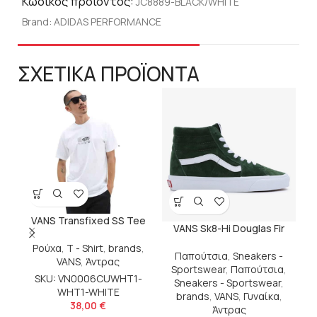
Κωδικός προϊόντος:
JC8889-BLACK/WHITE
Brand:
ADIDAS PERFORMANCE
ΣΧΕΤΙΚΑ ΠΡΟΪΟΝΤΑ
VANS Transfixed SS Tee
VANS Sk8-Hi Douglas Fir
Ρούχα
,
T - Shirt
,
brands
,
Παπούτσια
,
Sneakers -
VANS
,
Άντρας
Sportswear
,
Παπούτσια
,
V
SKU: VN0006CUWHT1-
Sneakers - Sportswear
,
WHT1-WHITE
brands
,
VANS
,
Γυναίκα
,
38,00
€
Άντρας