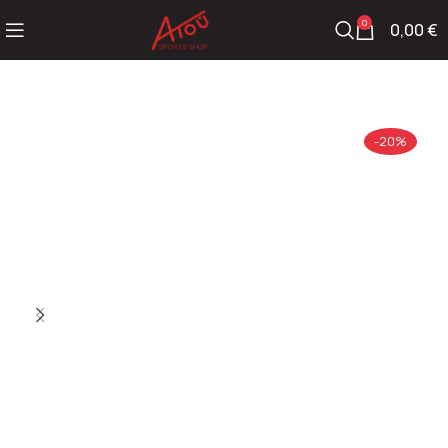
0
0,00
€
-20%