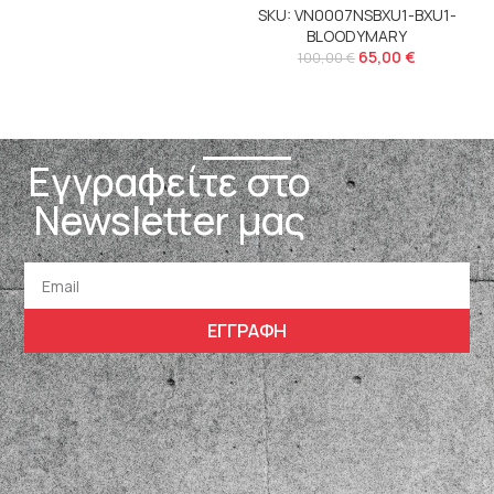
SKU: VN0007NSBXU1-BXU1-
BLOODYMARY
S
65,00
€
100,00
€
Εγγραφείτε στο
Newsletter μας
ΕΓΓΡΑΦΗ