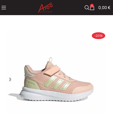
0
0,00
€
-20%