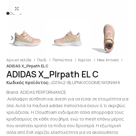
Click to enlarge
Αρχική σελίδα
Παιδί
Παπούτσια
Κορίτσι
New Arrivals
ADIDAS X_Plrpath EL C
ADIDAS X_Plrpath EL C
Κωδικός προϊόντος:
JQ1942-BLUPNK/ICGOME/WONWHI
Brand:
ADIDAS PERFORMANCE
.Ανάλαφρη αίσθηση και άνεση για να είσαι σε ετοιμότητα για
όλα. Αυτά τα παιδικά adidas παπούτσια έχουν ό,τι ακριβώς
χρειάζεσαι. Η Cloudfoam ενδιάμεση σόλα απορροφά τους
κραδασμούς σε κάθε σου βήμα, ενώ το mesh επάνω μέρος
που αναπνέει κρατά τα πόδια σου δροσερά. Η εξωτερική
σόλα από EVA χαρίζει ελαστικότητα για να ακολουθείτα