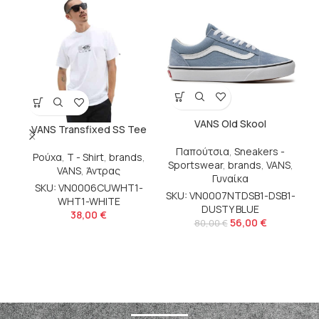
VANS Old Skool
VANS Transfixed SS Tee
Παπούτσια
,
Sneakers -
Ρούχα
,
T - Shirt
,
brands
,
Sportswear
,
brands
,
VANS
,
VANS
,
Άντρας
Γυναίκα
VA
SKU: VN0006CUWHT1-
SKU: VN0007NTDSB1-DSB1-
WHT1-WHITE
DUSTY BLUE
b
38,00
€
56,00
€
80,00
€
S