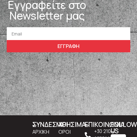
Εγγραφείτε στο
Newsletter μας
ΕΓΓΡΑΦΗ
ΣΥΝΔΕΣΜΟΙ
ΧΡΗΣΙΜΑ
ΕΠΙΚΟΙΝΩΝΙΑ
FOLLO
US
ΑΡΧΙΚΗ
ΟΡΟΙ
+30 210