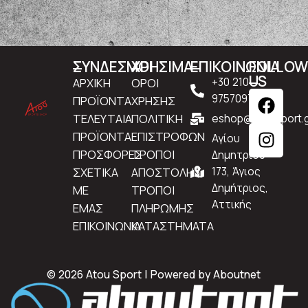
ΣΥΝΔΕΣΜΟΙ
ΧΡΗΣΙΜΑ
ΕΠΙΚΟΙΝΩΝΙΑ
FOLLO
US
ΑΡΧΙΚΗ
ΟΡΟΙ
+30 210
9757097
ΠΡΟΪΟΝΤΑ
ΧΡΗΣΗΣ
ΤΕΛΕΥΤΑΙΑ
ΠΟΛΙΤΙΚΗ
eshop@atousport.g
ΠΡΟΪΟΝΤΑ
ΕΠΙΣΤΡΟΦΩΝ
Αγίου
ΠΡΟΣΦΟΡΕΣ
ΤΡΟΠΟΙ
Δημητρίου
ΣΧΕΤΙΚΑ
ΑΠΟΣΤΟΛΗΣ
173, Άγιος
Δημήτριος,
ΜΕ
ΤΡΟΠΟΙ
Αττικής
ΕΜΑΣ
ΠΛΗΡΩΜΗΣ
ΕΠΙΚΟΙΝΩΝΙΑ
ΚΑΤΑΣΤΗΜΑΤΑ
© 2026 Atou Sport | Powered by
Aboutnet