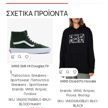
ΣΧΕΤΙΚΑ ΠΡΟΪΟΝΤΑ
VANS Sk8-Hi Douglas Fir
Παπούτσια
,
Sneakers -
Sportswear
,
Παπούτσια
,
VANS Diced Po Hoodie
Sneakers - Sportswear
,
brands
,
VANS
,
Άντρας
,
brands
,
VANS
,
Άντρας
,
Γυναίκα
Ρούχα
,
Φούτερ
SKU: VN0007NSBXU1-BXU1-
SKU: VN0008J0BLK1-BLK1-
BLOODYMARY
BLACK