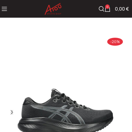
0
0,00
€
-20%