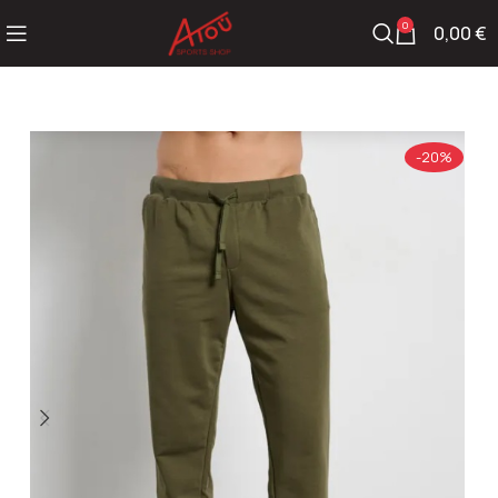
0
0,00
€
-20%