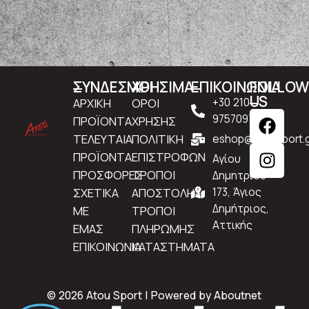
ΣΥΝΔΕΣΜΟΙ
ΧΡΗΣΙΜΑ
ΕΠΙΚΟΙΝΩΝΙΑ
FOLLO
US
ΑΡΧΙΚΗ
ΟΡΟΙ
+30 210
9757097
ΠΡΟΪΟΝΤΑ
ΧΡΗΣΗΣ
ΤΕΛΕΥΤΑΙΑ
ΠΟΛΙΤΙΚΗ
eshop@atousport.g
ΠΡΟΪΟΝΤΑ
ΕΠΙΣΤΡΟΦΩΝ
Αγίου
ΠΡΟΣΦΟΡΕΣ
ΤΡΟΠΟΙ
Δημητρίου
ΣΧΕΤΙΚΑ
ΑΠΟΣΤΟΛΗΣ
173, Άγιος
Δημήτριος,
ΜΕ
ΤΡΟΠΟΙ
Αττικής
ΕΜΑΣ
ΠΛΗΡΩΜΗΣ
ΕΠΙΚΟΙΝΩΝΙΑ
ΚΑΤΑΣΤΗΜΑΤΑ
© 2026 Atou Sport | Powered by
Aboutnet