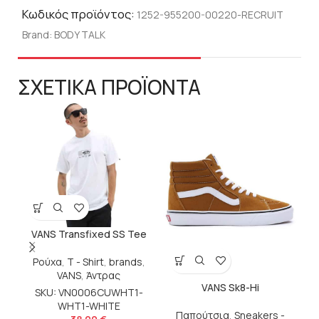
Κωδικός προϊόντος:
1252-955200-00220-RECRUIT
Brand:
BODY TALK
ΣΧΕΤΙΚΑ ΠΡΟΪΟΝΤΑ
VANS Transfixed SS Tee
Ρούχα
,
T - Shirt
,
brands
,
b
VANS
,
Άντρας
VANS Sk8-Hi
SKU: VN0006CUWHT1-
S
WHT1-WHITE
Παπούτσια
,
Sneakers -