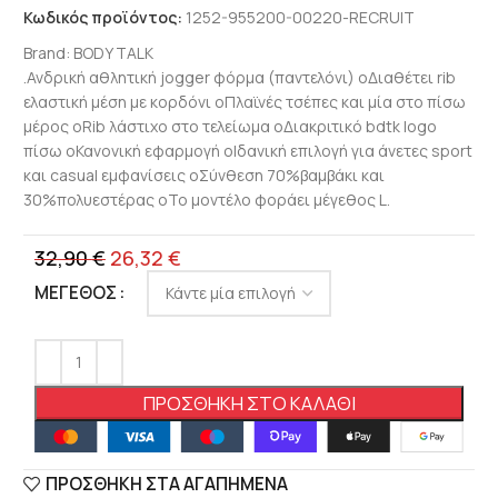
Κωδικός προϊόντος:
1252-955200-00220-RECRUIT
Brand:
BODY TALK
.Ανδρική αθλητική jogger φόρμα (παντελόνι) oΔιαθέτει rib
ελαστική μέση με κορδόνι oΠλαϊνές τσέπες και μία στο πίσω
μέρος oRib λάστιχο στο τελείωμα oΔιακριτικό bdtk logo
πίσω oΚανονική εφαρμογή oΙδανική επιλογή για άνετες sport
και casual εμφανίσεις oΣύνθεση 70%βαμβάκι και
30%πολυεστέρας oΤο μοντέλο φοράει μέγεθος L.
32,90
€
26,32
€
ΜΈΓΕΘΟΣ
ΠΡΟΣΘΉΚΗ ΣΤΟ ΚΑΛΆΘΙ
ΠΡΟΣΘΉΚΗ ΣΤΑ ΑΓΑΠΗΜΈΝΑ