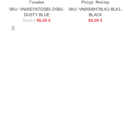
Γυναίκα
Ρούχα
,
Φούτερ
SKU: VN0007NTDSB1-DSB1-
SKU: VN0008H7BLK1-BLK1-
DUSTY BLUE
BLACK
56,00
€
80,00
€
80,00
€
S
Εγγραφείτε στο
Newsletter μας