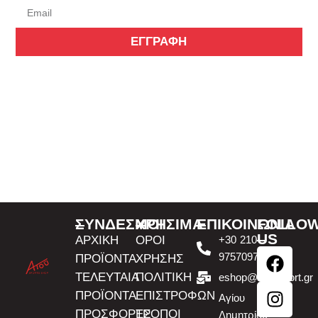
ΕΓΓΡΑΦΗ
ΣΥΝΔΕΣΜΟΙ
ΧΡΗΣΙΜΑ
ΕΠΙΚΟΙΝΩΝΙΑ
FOLLO
US
ΑΡΧΙΚΗ
ΟΡΟΙ
+30 210
9757097
ΠΡΟΪΟΝΤΑ
ΧΡΗΣΗΣ
ΤΕΛΕΥΤΑΙΑ
ΠΟΛΙΤΙΚΗ
eshop@atousport.gr
ΠΡΟΪΟΝΤΑ
ΕΠΙΣΤΡΟΦΩΝ
Αγίου
ΠΡΟΣΦΟΡΕΣ
ΤΡΟΠΟΙ
Δημητρίου