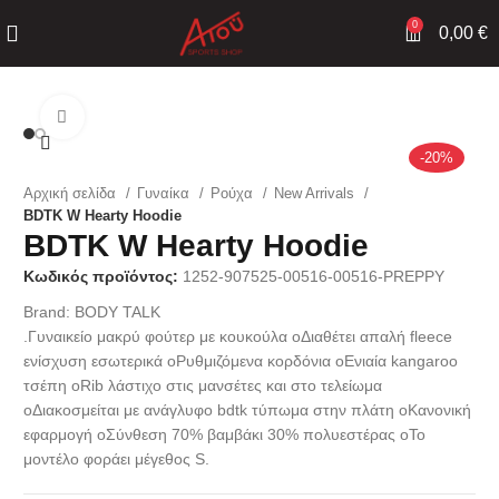
0
0,00
€
Click to enlarge
-20%
Αρχική σελίδα
Γυναίκα
Ρούχα
New Arrivals
BDTK W Hearty Hoodie
BDTK W Hearty Hoodie
Κωδικός προϊόντος:
1252-907525-00516-00516-PREPPY
Brand:
BODY TALK
.Γυναικείο μακρύ φούτερ με κουκούλα oΔιαθέτει απαλή fleece
ενίσχυση εσωτερικά oΡυθμιζόμενα κορδόνια oΕνιαία kangaroo
τσέπη oRib λάστιχο στις μανσέτες και στο τελείωμα
oΔιακοσμείται με ανάγλυφο bdtk τύπωμα στην πλάτη oΚανονική
εφαρμογή oΣύνθεση 70% βαμβάκι 30% πολυεστέρας oΤο
μοντέλο φοράει μέγεθος S.