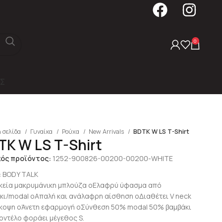
0
Σ
 σελίδα
Γυναίκα
Ρούχα
New Arrivals
BDTK W LS T-Shirt
TK W LS T-Shirt
κός προϊόντος:
1252-900826-00200-00200-WHITE
:
BODY TALK
ικεία μακρυμάνικη μπλούζα oEλαφρύ ύφασμα από
κι/modal oΑπαλή και ανάλαφρη αίσθηση oΔιαθέτει V neck
κοψη oΆνετη εφαρμογή oΣύνθεση 50% modal 50% βαμβάκι
οντέλο φοράει μέγεθος S.