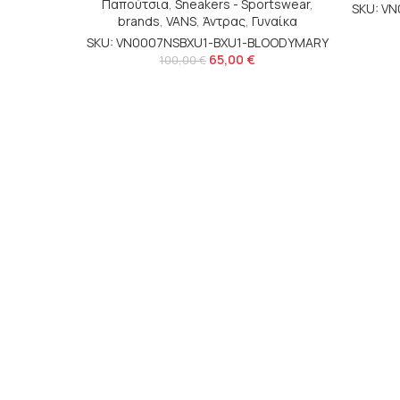
Παπούτσια
,
Sneakers - Sportswear
,
SKU: V
brands
,
VANS
,
Άντρας
,
Γυναίκα
SKU: VN0007NSBXU1-BXU1-BLOODYMARY
65,00
€
100,00
€
Ε