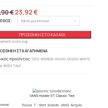
23,92
€
,90
€
ΓΕΘΟΣ
ΠΡΟΣΘΉΚΗ ΣΤΟ ΚΑΛΆΘΙ
ΟΣΘΉΚΗ ΣΤΑ ΑΓΑΠΗΜΈΝΑ
ικός προϊόντος:
1252-900826-00200-00200-WHITE
d:
BODY TALK
VANS Holder ST Classic Tee
V
tswear
,
Ρούχα
,
T - Shirt
,
brands
,
VANS
,
Άντρας
brands