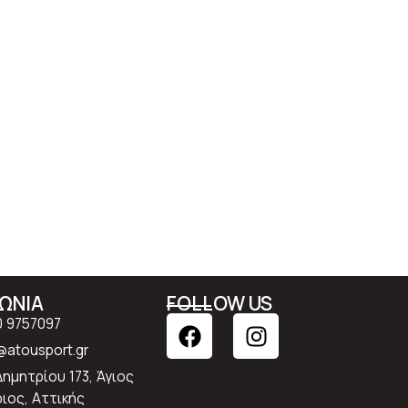
ΝΩΝΙΑ
FOLLOW US
0 9757097
atousport.gr
Δημητρίου 173, Άγιος
ιος, Αττικής