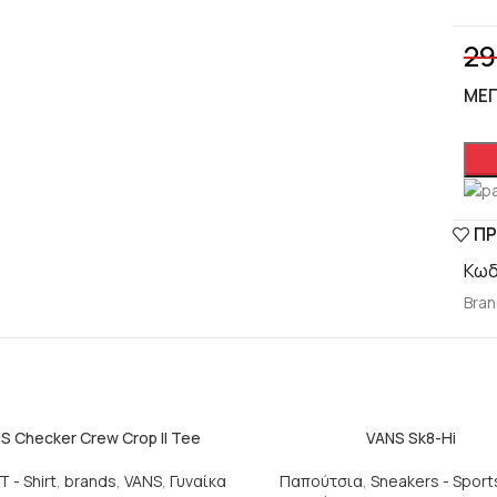
29
ΜΈ
lick to enlarge
ΠΡ
Κωδ
Bran
S Checker Crew Crop II Tee
VANS Sk8-Hi
T - Shirt
,
brands
,
VANS
,
Γυναίκα
Παπούτσια
,
Sneakers - Spor