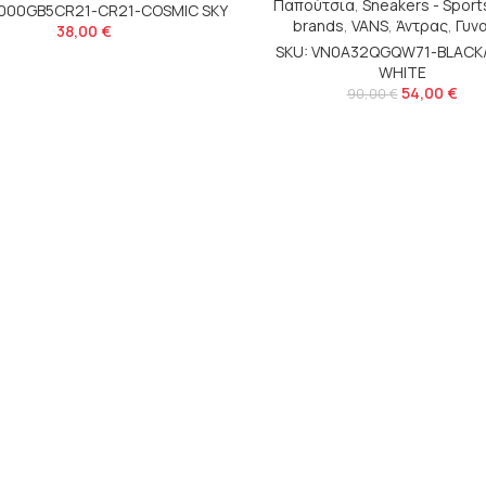
Παπούτσια
,
Sneakers - Spor
N000GB5CR21-CR21-COSMIC SKY
brands
,
VANS
,
Άντρας
,
Γυν
38,00
€
SKU: VN0A32QGQW71-BLACK
WHITE
54,00
€
90,00
€
γγραφείτε στο Newsletter μ