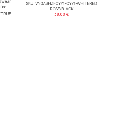
tswear
,
SKU: VN0A3HZFCYY1-CYY1-WHITERED
SKU: 
αίκα
ROSE/BLACK
/TRUE
38,00
€
ας