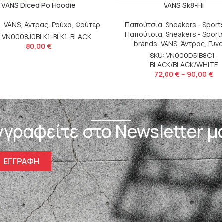
VANS Diced Po Hoodie
VANS Sk8-Hi
s
,
VANS
,
Άντρας
,
Ρούχα
,
Φούτερ
Παπούτσια
,
Sneakers - Spor
Παπούτσια
,
Sneakers - Spor
: VN0008J0BLK1-BLK1-BLACK
brands
,
VANS
,
Άντρας
,
Γυν
80,00
€
SKU: VN000D5IB8C1-
BLACK/BLACK/WHITE
72,00
€
–
90,00
€
γγραφείτε στο Newsletter μ
ΕΓΓΡΑΦΗ