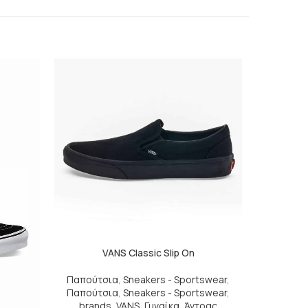
VANS Classic Slip On
VANS Cl
Παπούτσια
,
Sneakers - Sportswear
,
brands
Παπούτσια
,
Sneakers - Sportswear
,
SKU: V
brands
,
VANS
,
Γυναίκα
,
Άντρας