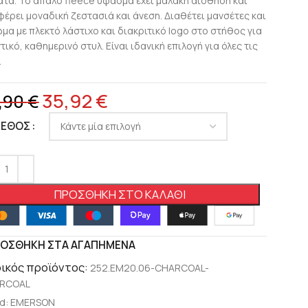
τα. Το απαλό fleece ύφασμα έχει μαλακή αίσθηση και
έρει μοναδική ζεστασιά και άνεση. Διαθέτει μανσέτες και
ωμα με πλεκτό λάστιχο και διακριτικό logo στο στήθος για
ικό, καθημερινό στυλ. Είναι ιδανική επιλογή για όλες τις
.
35,92
€
,90
€
ΓΕΘΟΣ
ΠΡΟΣΘΉΚΗ ΣΤΟ ΚΑΛΆΘΙ
ΟΣΘΉΚΗ ΣΤΑ ΑΓΑΠΗΜΈΝΑ
ικός προϊόντος:
252.EM20.06-CHARCOAL-
RCOAL
d:
EMERSON