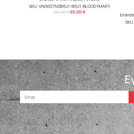
SKU: VN0007NSBXU1-BXU1-BLOODYMARY
65,00
€
100,00
€
brand
SKU
Ε