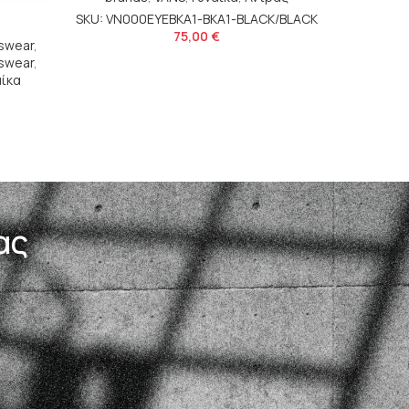
SKU: VN000EYEBKA1-BKA1-BLACK/BLACK
75,00
€
tswear
,
tswear
,
αίκα
ας