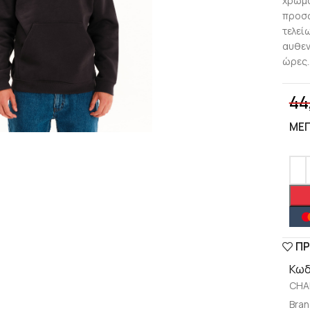
χρώμα
προσφ
τελεί
αυθεντ
ώρες.
44
lick to enlarge
ΜΈ
ΠΡ
Κωδ
CHA
Bran