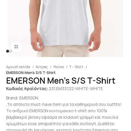
Click to enlarge
Αρχική σελίδα
Άντρας
Ρούχα
T - Shirt
EMERSON Men’s S/S T-Shirt
EMERSON Men’s S/S T-Shirt
Κωδικός προϊόντος:
231.EM33.122-WHITE-WHITE
Brand:
EMERSON
.Το απόλυτο must-have item για τα καθημερινά σου outfits!
Το ανδρικό EMERSON κοντομανικο t-shirt απο 100%
βαμβακερό jersey ύφασμα σε κλασική γραμμή και ποικιλία
χρωμάτων είναι απαραίτητο για κάθε συλλογή. Διαθέτει
στρογγυλή rib λαιμόκοψη, κεντητό λογότυπο Emerson στο