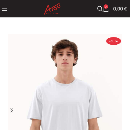
0
0,00
€
-30%