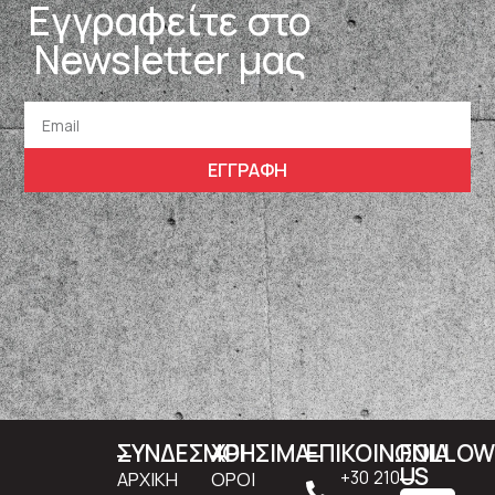
Εγγραφείτε στο
Newsletter μας
ΕΓΓΡΑΦΗ
ΣΥΝΔΕΣΜΟΙ
ΧΡΗΣΙΜΑ
ΕΠΙΚΟΙΝΩΝΙΑ
FOLLO
US
ΑΡΧΙΚΗ
ΟΡΟΙ
+30 210