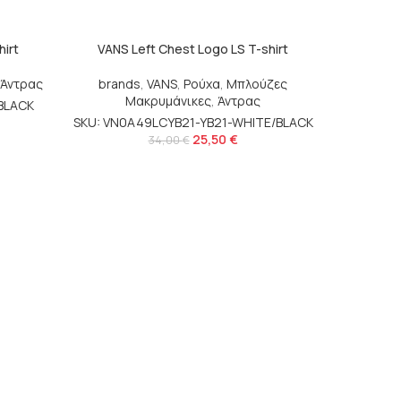
irt
VANS Left Chest Logo LS T-shirt
Άντρας
brands
,
VANS
,
Ρούχα
,
Μπλούζες
Μακρυμάνικες
,
Άντρας
BLACK
SKU: VN0A49LCYB21-YB21-WHITE/BLACK
25,50
€
34,00
€
VANS 
brands
SKU: 