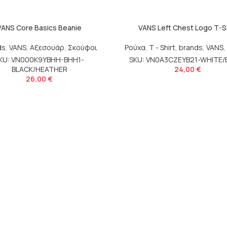
VANS Core Basics Beanie
VANS Left Chest Logo T-Sh
ds
,
VANS
,
Αξεσουάρ
,
Σκούφοι
Ρούχα
,
T - Shirt
,
brands
,
VANS
,
KU: VN000K9YBHH-BHH1-
SKU: VN0A3CZEYB21-WHITE/
BLACK/HEATHER
24,00
€
26,00
€