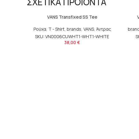
ΣΧΕΤΙΚΑ ΠΡΟΪΟΝΤΑ
VANS Transfixed SS Tee
Ρούχα
,
T - Shirt
,
brands
,
VANS
,
Άντρας
bran
SKU: VN0006CUWHT1-WHT1-WHITE
S
38,00
€