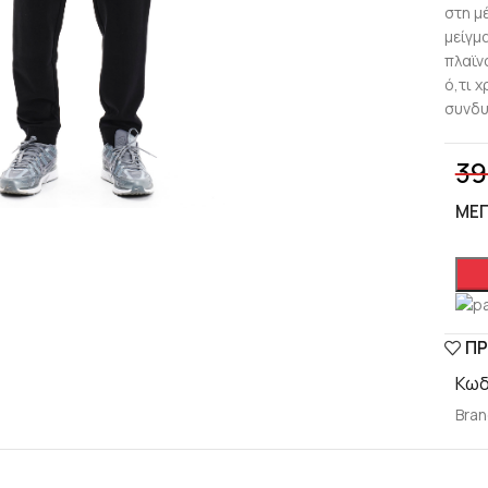
στη μ
μείγμ
πλαϊν
ό,τι 
συνδυ
39
lick to enlarge
ΜΈ
ΠΡ
Κωδ
Bran