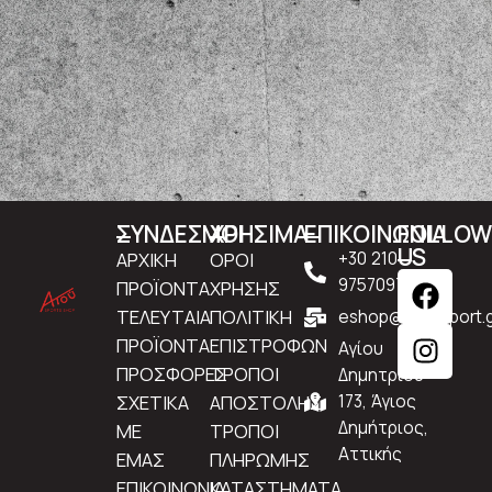
ΣΥΝΔΕΣΜΟΙ
ΧΡΗΣΙΜΑ
ΕΠΙΚΟΙΝΩΝΙΑ
FOLLO
US
ΑΡΧΙΚΗ
ΟΡΟΙ
+30 210
9757097
ΠΡΟΪΟΝΤΑ
ΧΡΗΣΗΣ
ΤΕΛΕΥΤΑΙΑ
ΠΟΛΙΤΙΚΗ
eshop@atousport.g
ΠΡΟΪΟΝΤΑ
ΕΠΙΣΤΡΟΦΩΝ
Αγίου
ΠΡΟΣΦΟΡΕΣ
ΤΡΟΠΟΙ
Δημητρίου
ΣΧΕΤΙΚΑ
ΑΠΟΣΤΟΛΗΣ
173, Άγιος
Δημήτριος,
ΜΕ
ΤΡΟΠΟΙ
Αττικής
ΕΜΑΣ
ΠΛΗΡΩΜΗΣ
ΕΠΙΚΟΙΝΩΝΙΑ
ΚΑΤΑΣΤΗΜΑΤΑ