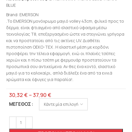
BLUE
Brand:
EMERSON
.Το EMERSON μονόχρωμο μαγιό volley 43cm, φιλικό προς το
δέρμα, είναι φτιαγμένο από ελαστικό ύφασμα μέσω
τεχνολογίας T8, επεξεργασμένο ώστε να στεγνώνει γρήγορα
και να προστατεύει από τις ακτίνες UV. Διαθέτει
πιστοποίηση OEKO-TEX . Η ελαστική μέση με κορδόνι
προσφέρει την τέλεια εφαρμογή, ενώ οι πλαϊνές τσέπες
χεριών και η πίσω τσέπη με φερμουάρ προστατεύουν τα
προσωπικά σου αντικείμενα. Αν θες ένα κοντό, ελαστικό
μαγιό για το καλοκαίρι, απλά διάλεξε ένα από τα εννιά
χρώματα και έφυγες για παραλία!.
30,32
€
–
37,90
€
ΜΈΓΕΘΟΣ