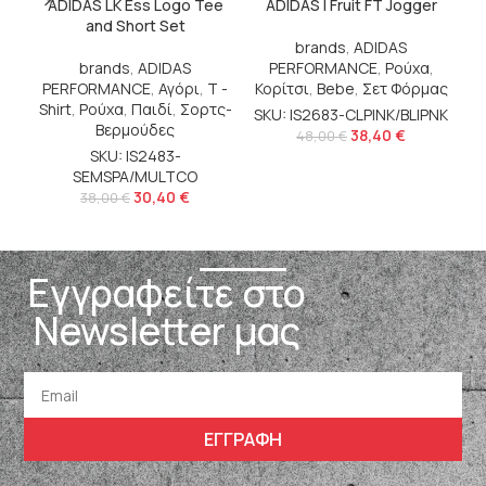
ADIDAS LK Ess Logo Tee
ADIDAS I Fruit FT Jogger
and Short Set
brands
,
ADIDAS
brands
,
ADIDAS
PERFORMANCE
,
Ρούχα
,
PERFORMANCE
,
Αγόρι
,
T -
Κορίτσι
,
Bebe
,
Σετ Φόρμας
P
Shirt
,
Ρούχα
,
Παιδί
,
Σορτς-
SKU: IS2683-CLPINK/BLIPNK
Βερμούδες
38,40
€
SK
48,00
€
SKU: IS2483-
SEMSPA/MULTCO
30,40
€
38,00
€
Εγγραφείτε στο
Newsletter μας
ΕΓΓΡΑΦΗ