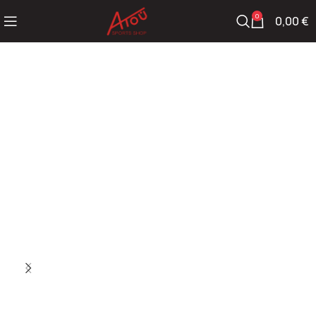
0
0,00
€