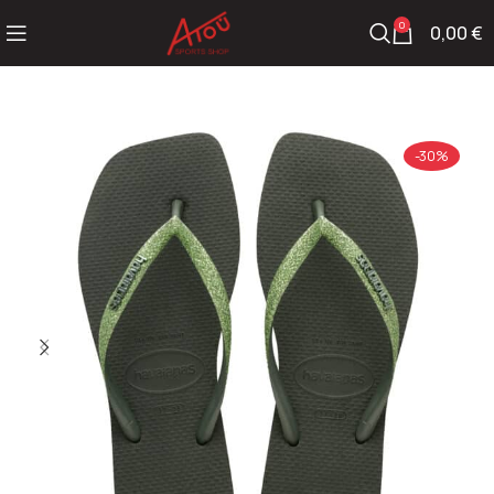
0
0,00
€
-30%