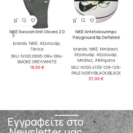
NIKE Swoosh Knit Gloves 2.0
NIKE Antetokounmpo
N
Palyground 8p Deflated
brands
,
NIKE
,
Αξεσουάρ
,
Γάντια
brands
,
NIKE
,
Μπάσκετ
,
Αξεσουάρ
,
Αξεσουάρ
,
SKU: N.100.0665-084-084-
Μπάλες
,
Αθλήματα
SMOKE GREY/WHITE
S
18,50
€
SKU: N.100.4139-129-129-
PALE IVORY/BLACK/BLACK
37,00
€
Εγγραφείτε στο
Newsletter μας