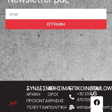
ΕΓΓΡΑΦΗ
ΣΥΝΔΕΣΜΟΙ
ΧΡΗΣΙΜΑ
ΕΠΙΚΟΙΝΩΝΙΑ
FOLLO
US
ΑΡΧΙΚΗ
ΟΡΟΙ
+30 210
9757097
ΠΡΟΪΟΝΤΑ
ΧΡΗΣΗΣ
ΤΕΛΕΥΤΑΙΑ
ΠΟΛΙΤΙΚΗ
eshop@atousport.g