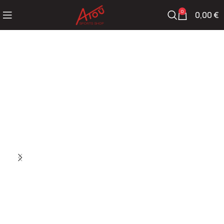
0
0,00
€