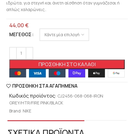
ιδρώτα, για στεγνή και άνετη αίσθηση όταν γυμνάζεσαι ή
απλώς χαλαρώνεις..
44,00
€
ΜΈΓΕΘΟΣ
ΠΡΟΣΘΉΚΗ ΣΤΟ ΚΑΛΆΘΙ
ΠΡΟΣΘΉΚΗ ΣΤΑ ΑΓΑΠΗΜΈΝΑ
Κωδικός προϊόντος:
CJ2456-068-068-IRON
GREY/HTR/FIRE PINK/BLACK
Brand:
NIKE
ΣΧΕΤΙΚΑ ΠΡΟΪΟΝΤΑ