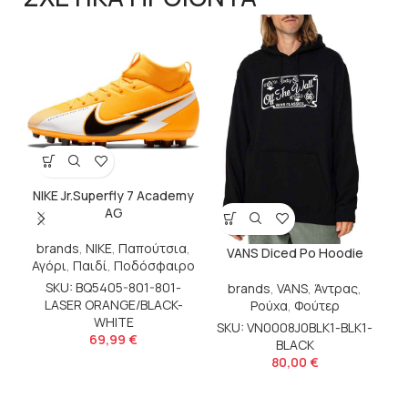
NIKE Jr.Superfly 7 Academy
AG
brands
,
NIKE
,
Παπούτσια
,
VANS Diced Po Hoodie
Αγόρι
,
Παιδί
,
Ποδόσφαιρο
SKU: BQ5405-801-801-
brands
,
VANS
,
Άντρας
,
LASER ORANGE/BLACK-
Ρούχα
,
Φούτερ
WHITE
SKU: VN0008J0BLK1-BLK1-
69,99
€
BLACK
80,00
€