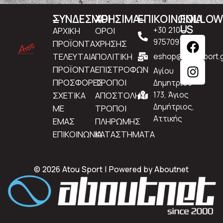
ΣΥΝΔΕΣΜΟΙ
ΧΡΗΣΙΜΑ
ΕΠΙΚΟΙΝΩΝΙΑ
FOLLO
US
ΑΡΧΙΚΗ
ΟΡΟΙ
+30 210
9757097
ΠΡΟΪΟΝΤΑ
ΧΡΗΣΗΣ
ΤΕΛΕΥΤΑΙΑ
ΠΟΛΙΤΙΚΗ
eshop@atousport.g
ΠΡΟΪΟΝΤΑ
ΕΠΙΣΤΡΟΦΩΝ
Αγίου
ΠΡΟΣΦΟΡΕΣ
ΤΡΟΠΟΙ
Δημητρίου
ΣΧΕΤΙΚΑ
ΑΠΟΣΤΟΛΗΣ
173, Άγιος
Δημήτριος,
ΜΕ
ΤΡΟΠΟΙ
Αττικής
ΕΜΑΣ
ΠΛΗΡΩΜΗΣ
ΕΠΙΚΟΙΝΩΝΙΑ
ΚΑΤΑΣΤΗΜΑΤΑ
© 2026 Atou Sport | Powered by
Aboutnet