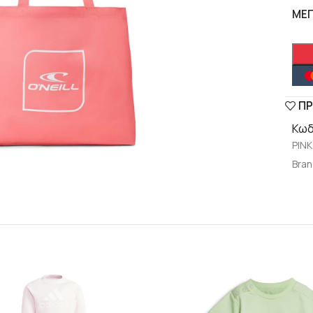
ΜΈ
ΠΡ
Κωδ
PINK
lick to enlarge
Bran