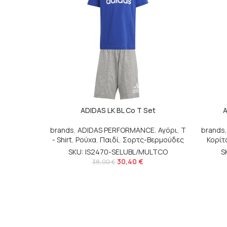
ADIDAS LK BL Co T Set
A
brands
,
ADIDAS PERFORMANCE
,
Αγόρι
,
T
brands
- Shirt
,
Ρούχα
,
Παιδί
,
Σορτς-Βερμούδες
Κορίτ
SKU: IS2470-SELUBL/MULTCO
S
30,40
€
38,00
€