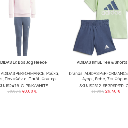
DIDAS LK Bos Jog Fleece
ADIDAS Inf BL Tee & Shorts
,
ADIDAS PERFORMANCE
,
Ρούχα
,
brands
,
ADIDAS PERFORMANCE
σι
,
Παντελόνια
,
Παιδί
,
Φούτερ
Αγόρι
,
Bebe
,
Σετ Φόρμα
KU: IS2476-CLPINK/WHITE
SKU: IS2512-SEGRSP/PRL
40,00
€
26,40
€
50,00
€
33,00
€