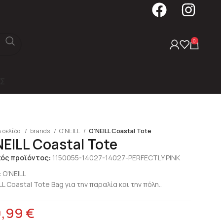
0
Σ
 σελίδα
brands
O'NEILL
O’NEILL Coastal Tote
NEILL Coastal Tote
κός προϊόντος:
1150055-14027-14027-PERFECTLY PINK
:
O'NEILL
LL Coastal Tote Bag για την παραλία και την πόλη..
9,99
€