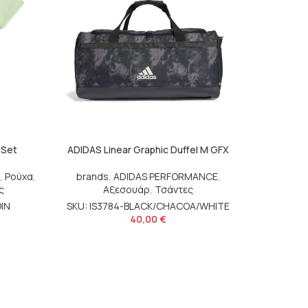
 Set
ADIDAS Linear Graphic Duffel M GFX
,
Ρούχα
,
brands
,
ADIDAS PERFORMANCE
,
ς
Αξεσουάρ
,
Τσάντες
OIN
SKU: IS3784-BLACK/CHACOA/WHITE
O’NEILL
40,00
€
Κορίτσι
,
N
SKU: N3