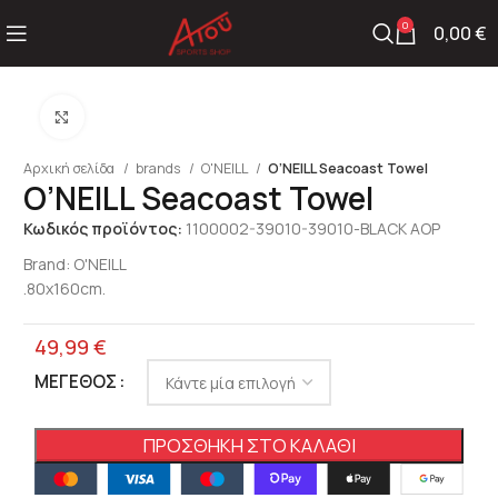
0
0,00
€
Click to enlarge
Αρχική σελίδα
brands
O'NEILL
O’NEILL Seacoast Towel
O’NEILL Seacoast Towel
Κωδικός προϊόντος:
1100002-39010-39010-BLACK AOP
Brand:
O'NEILL
.80x160cm.
49,99
€
ΜΈΓΕΘΟΣ
ΠΡΟΣΘΉΚΗ ΣΤΟ ΚΑΛΆΘΙ