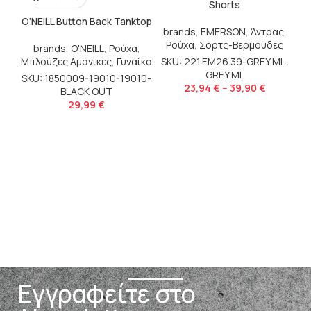
Shorts
O’NEILL Button Back Tanktop
brands
,
EMERSON
,
Άντρας
,
Ρούχα
,
Σορτς-Βερμούδες
brands
,
O'NEILL
,
Ρούχα
,
S
SKU: 221.EM26.39-GREY ML-
Μπλούζες Αμάνικες
,
Γυναίκα
GREY ML
SKU: 1850009-19010-19010-
23,94
€
–
39,90
€
BLACK OUT
29,99
€
Εγγραφείτε στο