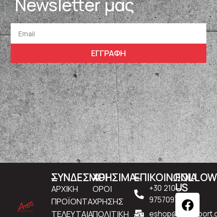
Newsletter μας
ΕΓΓΡΑΦΗ
ΣΥΝΔΕΣΜΟΙ
ΧΡΗΣΙΜΑ
ΕΠΙΚΟΙΝΩΝΙΑ
FOLLO
US
ΑΡΧΙΚΗ
ΟΡΟΙ
+30 210
9757097
ΠΡΟΪΟΝΤΑ
ΧΡΗΣΗΣ
ΤΕΛΕΥΤΑΙΑ
ΠΟΛΙΤΙΚΗ
eshop@atousport.g