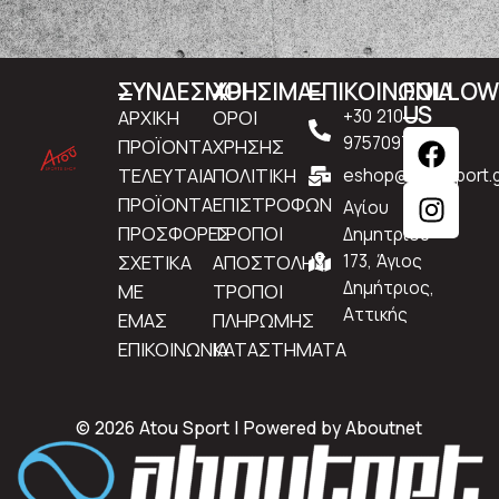
ΣΥΝΔΕΣΜΟΙ
ΧΡΗΣΙΜΑ
ΕΠΙΚΟΙΝΩΝΙΑ
FOLLO
US
ΑΡΧΙΚΗ
ΟΡΟΙ
+30 210
9757097
ΠΡΟΪΟΝΤΑ
ΧΡΗΣΗΣ
ΤΕΛΕΥΤΑΙΑ
ΠΟΛΙΤΙΚΗ
eshop@atousport.g
ΠΡΟΪΟΝΤΑ
ΕΠΙΣΤΡΟΦΩΝ
Αγίου
ΠΡΟΣΦΟΡΕΣ
ΤΡΟΠΟΙ
Δημητρίου
ΣΧΕΤΙΚΑ
ΑΠΟΣΤΟΛΗΣ
173, Άγιος
Δημήτριος,
ΜΕ
ΤΡΟΠΟΙ
Αττικής
ΕΜΑΣ
ΠΛΗΡΩΜΗΣ
ΕΠΙΚΟΙΝΩΝΙΑ
ΚΑΤΑΣΤΗΜΑΤΑ
© 2026 Atou Sport | Powered by
Aboutnet