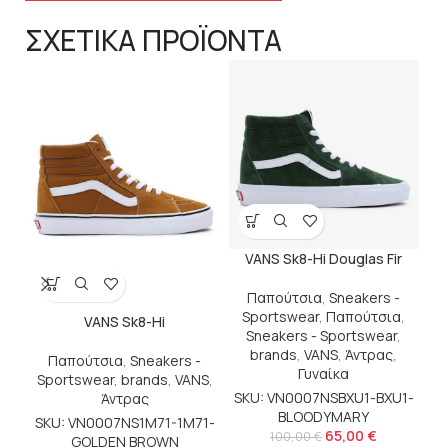
ΣΧΕΤΙΚΑ ΠΡΟΪΟΝΤΑ
VANS Sk8-Hi Douglas Fir
Παπούτσια
,
Sneakers -
Sportswear
,
Παπούτσια
,
VANS Sk8-Hi
Sneakers - Sportswear
,
brands
,
VANS
,
Άντρας
,
Παπούτσια
,
Sneakers -
Γυναίκα
Sportswear
,
brands
,
VANS
,
SKU: VN0007NSBXU1-BXU1-
Άντρας
BLOODYMARY
SKU: VN0007NS1M71-1M71-
65,00
€
100,00
€
GOLDEN BROWN