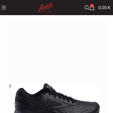
0
0,00
€