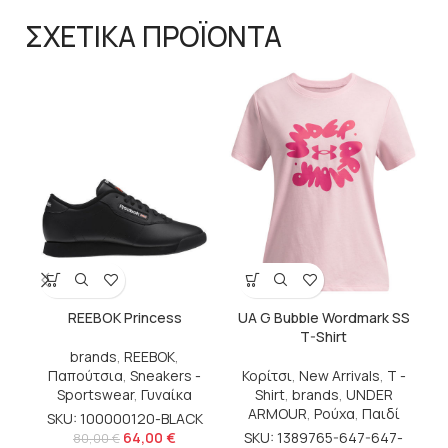
ΣΧΕΤΙΚΑ ΠΡΟΪΟΝΤΑ
b
Ρο
REEBOK Princess
UA G Bubble Wordmark SS
T-Shirt
brands
,
REEBOK
,
Παπούτσια
,
Sneakers -
Κορίτσι
,
New Arrivals
,
T -
Sportswear
,
Γυναίκα
Shirt
,
brands
,
UNDER
ARMOUR
,
Ρούχα
,
Παιδί
SKU: 100000120-BLACK
64,00
€
SKU: 1389765-647-647-
80,00
€