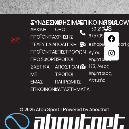
ΣΥΝΔΕΣΜΟΙ
ΧΡΗΣΙΜΑ
ΕΠΙΚΟΙΝΩΝΙΑ
FOLLO
US
ΑΡΧΙΚΗ
ΟΡΟΙ
+30 210
9757097
ΠΡΟΪΟΝΤΑ
ΧΡΗΣΗΣ
ΤΕΛΕΥΤΑΙΑ
ΠΟΛΙΤΙΚΗ
eshop@atousport.g
ΠΡΟΪΟΝΤΑ
ΕΠΙΣΤΡΟΦΩΝ
Αγίου
ΠΡΟΣΦΟΡΕΣ
ΤΡΟΠΟΙ
Δημητρίου
ΣΧΕΤΙΚΑ
ΑΠΟΣΤΟΛΗΣ
173, Άγιος
Δημήτριος,
ΜΕ
ΤΡΟΠΟΙ
Αττικής
ΕΜΑΣ
ΠΛΗΡΩΜΗΣ
ΕΠΙΚΟΙΝΩΝΙΑ
ΚΑΤΑΣΤΗΜΑΤΑ
© 2026 Atou Sport | Powered by
Aboutnet