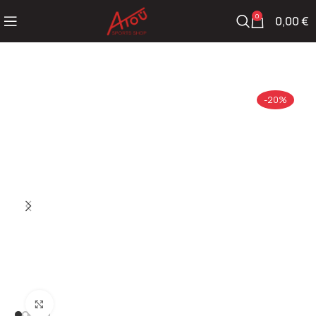
0
0,00
€
-20%
Click to enlarge