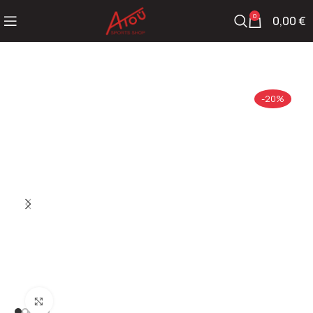
0
0,00
€
-20%
Click to enlarge