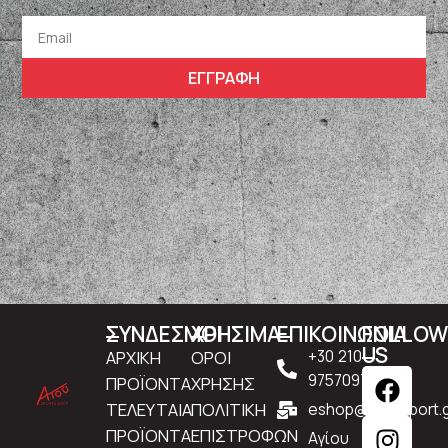
ΕΓΓΡΑΦΗ
ΣΥΝΔΕΣΜΟΙ
ΧΡΗΣΙΜΑ
ΕΠΙΚΟΙΝΩΝΙΑ
FOLLO
US
ΑΡΧΙΚΗ
ΟΡΟΙ
+30 210
9757097
ΠΡΟΪΟΝΤΑ
ΧΡΗΣΗΣ
ΤΕΛΕΥΤΑΙΑ
ΠΟΛΙΤΙΚΗ
eshop@atousport.g
ΠΡΟΪΟΝΤΑ
ΕΠΙΣΤΡΟΦΩΝ
Αγίου