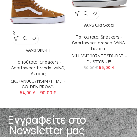
VANS Old Skool
Παπούτσια
,
Sneakers -
Sportswear
,
brands
,
VANS
,
Γυναίκα
VANS Sk8-Hi
VA
SKU: VN0007NTDSB1-DSB1-
DUSTY BLUE
Παπούτσια
,
Sneakers -
b
56,00
€
Sportswear
,
brands
,
VANS
,
80,00
€
Άντρας
S
SKU: VN0007NS1M71-1M71-
GOLDEN BROWN
54,00
€
–
90,00
€
Εγγραφείτε στο
Newsletter μας